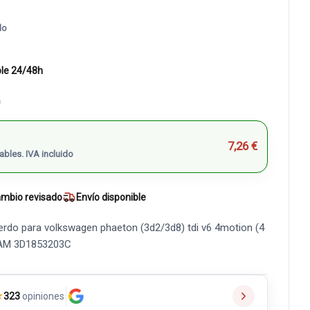
do
ble 24/48h
)
7,26 €
ables. IVA incluido
mbio revisado
Envío disponible
erdo para volkswagen phaeton (3d2/3d8) tdi v6 4motion (4
 IAM 3D1853203C
★
323
opiniones