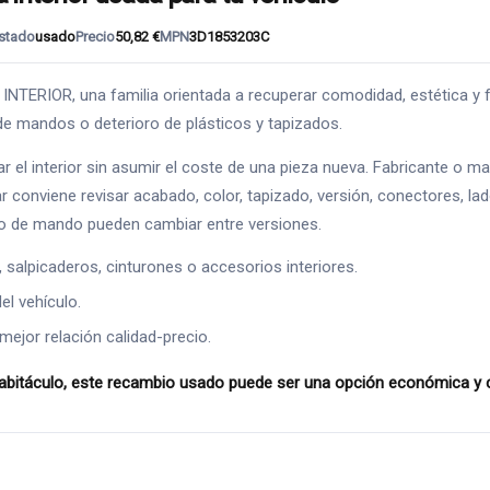
stado
usado
Precio
50,82 €
MPN
3D1853203C
ERIOR, una familia orientada a recuperar comodidad, estética y fun
 de mandos o deterioro de plásticos y tapizados.
ar el interior sin asumir el coste de una pieza nueva. Fabricante 
 conviene revisar acabado, color, tapizado, versión, conectores, la
tipo de mando pueden cambiar entre versiones.
alpicaderos, cinturones o accesorios interiores.
l vehículo.
mejor relación calidad-precio.
táculo, este recambio usado puede ser una opción económica y comp