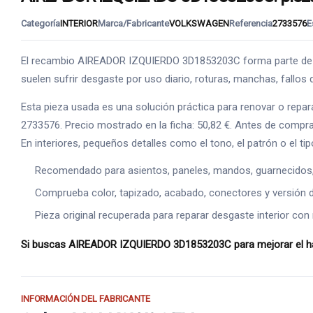
Categoría
INTERIOR
Marca/Fabricante
VOLKSWAGEN
Referencia
2733576
E
El recambio AIREADOR IZQUIERDO 3D1853203C forma parte de INT
suelen sufrir desgaste por uso diario, roturas, manchas, fallos
Esta pieza usada es una solución práctica para renovar o repar
2733576. Precio mostrado en la ficha: 50,82 €. Antes de comprar
En interiores, pequeños detalles como el tono, el patrón o el 
Recomendado para asientos, paneles, mandos, guarnecidos, s
Comprueba color, tapizado, acabado, conectores y versión de
Pieza original recuperada para reparar desgaste interior con 
Si buscas AIREADOR IZQUIERDO 3D1853203C para mejorar el habi
INFORMACIÓN DEL FABRICANTE