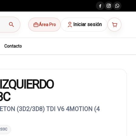
search
Iniciar sesión
Área Pro
Contacto
IZQUIERDO
3C
ON (3D2/3D8) TDI V6 4MOTION (4
203C