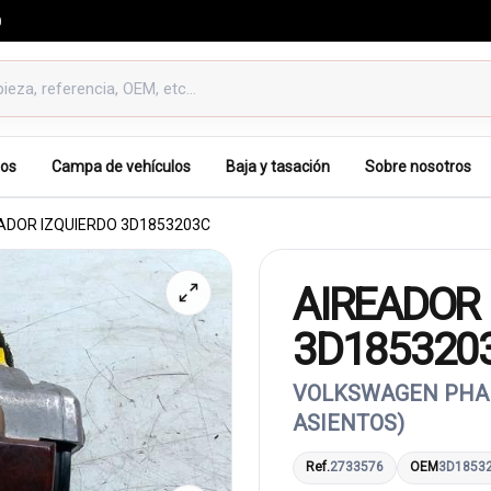
0
os
Campa de vehículos
Baja y tasación
Sobre nosotros
ADOR IZQUIERDO 3D1853203C
AIREADOR 
3D185320
VOLKSWAGEN PHAET
ASIENTOS)
Ref.
2733576
OEM
3D1853