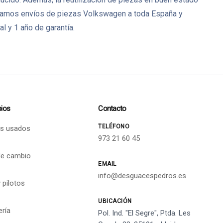
izamos envíos de piezas Volkswagen a toda España y
 y 1 año de garantía.
ios
Contacto
TELÉFONO
s usados
973 21 60 45
de cambio
EMAIL
info@desguacespedros.es
 pilotos
UBICACIÓN
ería
Pol. Ind. "El Segre", Ptda. Les