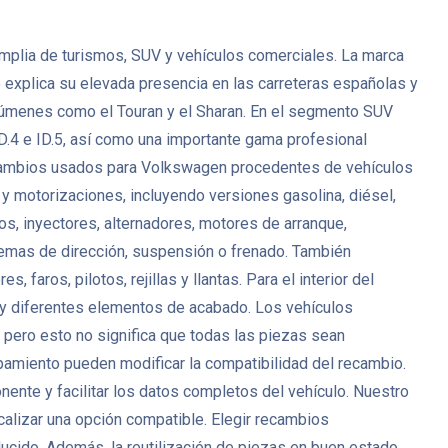
plia de turismos, SUV y vehículos comerciales. La marca
ue explica su elevada presencia en las carreteras españolas y
úmenes como el Touran y el Sharan. En el segmento SUV
D.4 e ID.5, así como una importante gama profesional
ecambios usados para Volkswagen procedentes de vehículos
 motorizaciones, incluyendo versiones gasolina, diésel,
s, inyectores, alternadores, motores de arranque,
temas de dirección, suspensión o frenado. También
aros, pilotos, rejillas y llantas. Para el interior del
d y diferentes elementos de acabado. Los vehículos
ero esto no significa que todas las piezas sean
uipamiento pueden modificar la compatibilidad del recambio.
nte y facilitar los datos completos del vehículo. Nuestro
ocalizar una opción compatible. Elegir recambios
cido. Además, la reutilización de piezas en buen estado