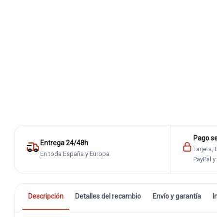
Pago s
Entrega 24/48h
Tarjeta,
En toda España y Europa
PayPal y
Descripción
Detalles del recambio
Envío y garantía
I