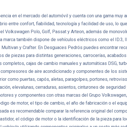
ncia en el mercado del automóvil y cuenta con una gama muy am
o entre confort, fiabilidad, tecnología y facilidad de uso, lo q
el Volkswagen Polo, Golf, Passat y Arteon, además de monovol
a marca también dispone de vehículos eléctricos como el ID.3, I
e, Multivan y Crafter. En Desguaces Pedrós puedes encontrar r
de piezas para distintas generaciones, carrocerías, acabados y
res completos, cajas de cambio manuales y automáticas DSG, turbo
s, compresores de aire acondicionado y componentes de los sis
como puertas, capós, aletas, paragolpes, portones, retrovisores, f
zación, elevalunas, cerraduras, asientos, cinturones de segurida
tores y componentes con otras marcas del Grupo Volkswagen, p
código de motor, el tipo de cambio, el año de fabricación o el eq
da es recomendable comparar la referencia original del compone
astidor, el código de motor o la identificación de la pieza para l
vehículo utilizando componentes originales a un coste más redu