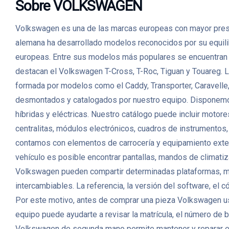
Sobre VOLKSWAGEN
Volkswagen es una de las marcas europeas con mayor prese
alemana ha desarrollado modelos reconocidos por su equilibri
europeas. Entre sus modelos más populares se encuentran 
destacan el Volkswagen T-Cross, T-Roc, Tiguan y Touareg. L
formada por modelos como el Caddy, Transporter, Caravell
desmontados y catalogados por nuestro equipo. Disponemos 
híbridas y eléctricas. Nuestro catálogo puede incluir moto
centralitas, módulos electrónicos, cuadros de instrumento
contamos con elementos de carrocería y equipamiento exterior 
vehículo es posible encontrar pantallas, mandos de climati
Volkswagen pueden compartir determinadas plataformas, mo
intercambiables. La referencia, la versión del software, el 
Por este motivo, antes de comprar una pieza Volkswagen usa
equipo puede ayudarte a revisar la matrícula, el número de b
Volkswagen de segunda mano permite mantener y reparar el 