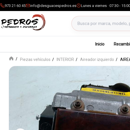
973 21 60 45
info@desguacespedros.es
Lunes a viernes · 07:30 - 15:0
Buscar productos
Inicio
Recambi
Piezas vehículos
INTERIOR
Aireador izquierdo
AIRE