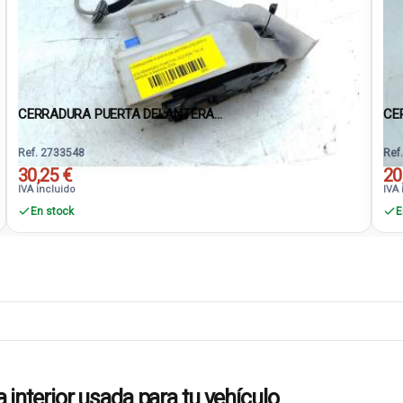
CERRADURA PUERTA DELANTERA...
CE
Ref. 2733548
Ref
30,25 €
20
IVA incluido
IVA 
En stock
E
terior usada para tu vehículo