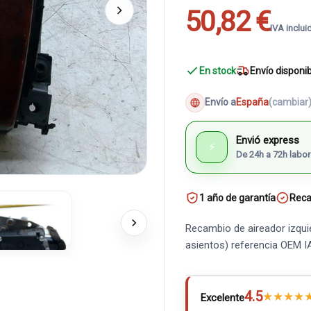
50,82 €
IVA inclui
En stock
Envío disponi
Envío a
España
(cambiar
Envió express
⚡
De 24h a 72h labor
1 año de garantía
Reca
Recambio de aireador izqui
asientos) referencia OEM
4.5
★
★
★
★
Excelente