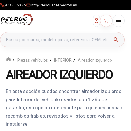
973 21 60 45
info@desguacespedros.es
Buscar productos
search
Piezas vehículos
INTERIOR
Aireador izquierdo
AIREADOR IZQUIERDO
En esta sección puedes encontrar aireador izquierdo
para Interior del vehículo usados con 1 año de
garantía, una opción interesante para quienes buscan
recambios fiables, revisados y listos para volver a
instalarse.