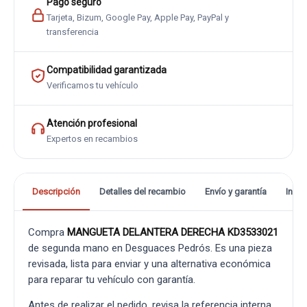
Pago seguro
Tarjeta, Bizum, Google Pay, Apple Pay, PayPal y
transferencia
Compatibilidad garantizada
Verificamos tu vehículo
Atención profesional
Expertos en recambios
Descripción
Detalles del recambio
Envío y garantía
Info
Compra
MANGUETA DELANTERA DERECHA KD3533021
de segunda mano en Desguaces Pedrós. Es una pieza
revisada, lista para enviar y una alternativa económica
para reparar tu vehículo con garantía.
Antes de realizar el pedido, revisa la referencia interna,