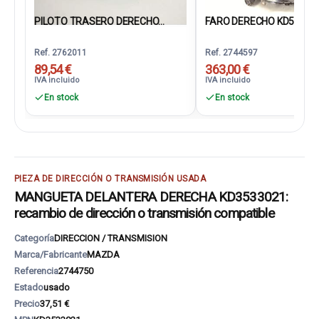
PILOTO TRASERO DERECHO...
FARO DERECHO KD53510
Ref. 2762011
Ref. 2744597
89,54 €
363,00 €
IVA incluido
IVA incluido
En stock
En stock
PIEZA DE DIRECCIÓN O TRANSMISIÓN USADA
MANGUETA DELANTERA DERECHA KD3533021:
recambio de dirección o transmisión compatible
Categoría
DIRECCION / TRANSMISION
Marca/Fabricante
MAZDA
Referencia
2744750
Estado
usado
Precio
37,51 €