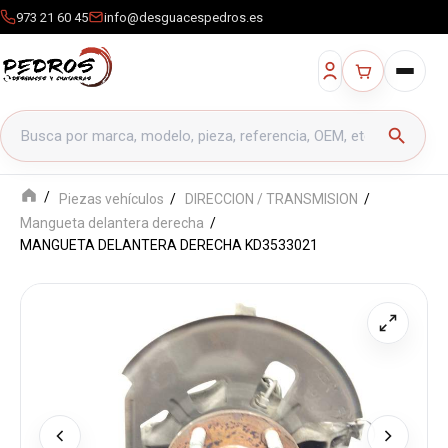
973 21 60 45
info@desguacespedros.es
Buscar productos
search
Piezas vehículos
DIRECCION / TRANSMISION
Mangueta delantera derecha
MANGUETA DELANTERA DERECHA KD3533021