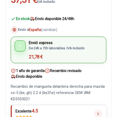
IVA incluido
En stock
Envío disponible 24/48h
España
(cambiar)
Envío a
Envió express
⚡
De 24h a 72h laborables. IVA incluido
21,78 €
1 año de garantía
Recambio revisado
Envío disponible
Recambio de mangueta delantera derecha para mazda
cx-5 (ke, gh) 2.2 d (ke2fw) referencia OEM IAM
KD3533021
4.5
Excelente
★
★
★
★
★