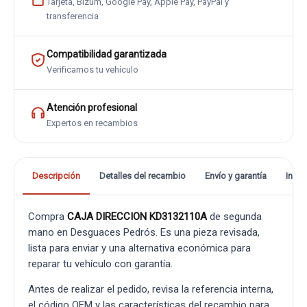
Tarjeta, Bizum, Google Pay, Apple Pay, PayPal y
transferencia
Compatibilidad garantizada
Verificamos tu vehículo
Atención profesional
Expertos en recambios
Descripción
Detalles del recambio
Envío y garantía
Info
Compra
CAJA DIRECCION KD3132110A
de segunda
mano en Desguaces Pedrós. Es una pieza revisada,
lista para enviar y una alternativa económica para
reparar tu vehículo con garantía.
Antes de realizar el pedido, revisa la referencia interna,
el código OEM y las características del recambio para