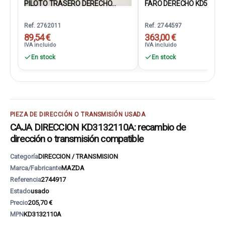
PILOTO TRASERO DERECHO...
FARO DERECHO KD53510
Ref. 2762011
Ref. 2744597
89,54 €
363,00 €
IVA incluido
IVA incluido
En stock
En stock
PIEZA DE DIRECCIÓN O TRANSMISIÓN USADA
CAJA DIRECCION KD3132110A: recambio de
dirección o transmisión compatible
Categoría
DIRECCION / TRANSMISION
Marca/Fabricante
MAZDA
Referencia
2744917
Estado
usado
Precio
205,70 €
MPN
KD3132110A