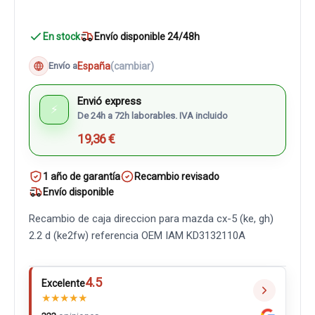
En stock
Envío disponible 24/48h
España
(cambiar)
Envío a
Envió express
⚡
De 24h a 72h laborables. IVA incluido
19,36 €
1 año de garantía
Recambio revisado
Envío disponible
Recambio de caja direccion para mazda cx-5 (ke, gh)
2.2 d (ke2fw) referencia OEM IAM KD3132110A
4.5
Excelente
★
★
★
★
★