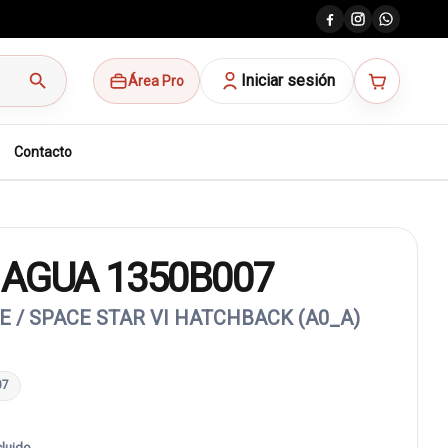
search
Iniciar sesión
Área Pro
Contacto
 AGUA 1350B007
E / SPACE STAR VI HATCHBACK (A0_A)
07
cluido