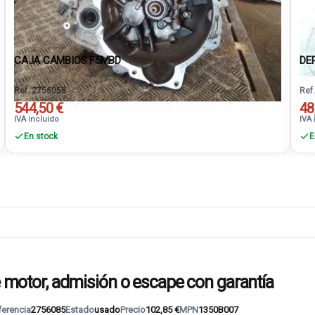
CAJA CAMBIOS F5MBD
DE
Ref. 2756058
Ref
544,50 €
48
IVA incluido
IVA 
En stock
E
otor, admisión o escape con garantía
ferencia
2756085
Estado
usado
Precio
102,85 €
MPN
1350B007