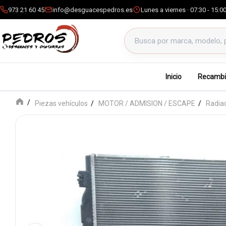
973 21 60 45
info@desguacespedros.es
Lunes a viernes · 07:30 - 15:0
Buscar productos
Inicio
Recambi
Piezas vehículos
MOTOR / ADMISION / ESCAPE
Radia