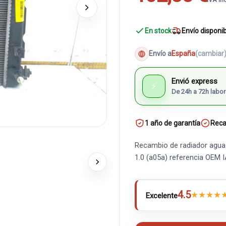
En stock
Envío disponi
Envío a
España
(cambiar
Envió express
⚡
De 24h a 72h labor
1 año de garantía
Reca
Recambio de radiador agua 
1.0 (a05a) referencia OEM
4.5
★
★
★
★
Excelente