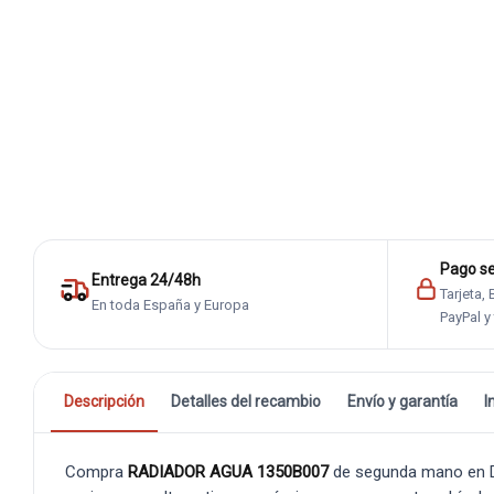
Pago s
Entrega 24/48h
Tarjeta,
En toda España y Europa
PayPal y
Descripción
Detalles del recambio
Envío y garantía
I
Compra
RADIADOR AGUA 1350B007
de segunda mano en De