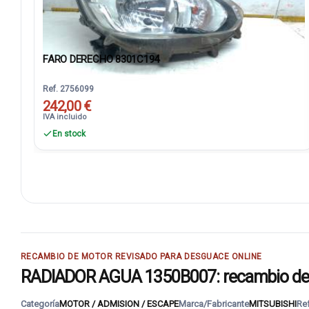
FARO DERECHO 8301C194
Ref. 2756099
242,00 €
IVA incluido
En stock
RECAMBIO DE MOTOR REVISADO PARA DESGUACE ONLINE
RADIADOR AGUA 1350B007: recambio de m
Categoría
MOTOR / ADMISION / ESCAPE
Marca/Fabricante
MITSUBISHI
Re