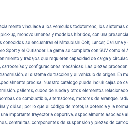
ecialmente vinculada a los vehículos todoterreno, los sistemas 
, pick-up, monovolúmenes y modelos híbridos, con una presencia 
s conocidos se encuentran el Mitsubishi Colt, Lancer, Carisma y
o Sport y el Outlander. La gama se completa con SUV como el A
antenimiento y trabajos que requieren capacidad de carga y circu
 carrocerías y configuraciones mecánicas. Las piezas proceden
 transmisión, el sistema de tracción y el vehículo de origen. En
pecialmente precisa. Nuestro catálogo puede incluir cajas de ca
ansmisión, palieres, cubos de rueda y otros elementos relacion
 bombas de combustible, alternadores, motores de arranque, radi
na y diésel, por lo que el código de motor, la potencia y la no
na importante trayectoria deportiva, especialmente asociada al 
nes, centralitas, componentes de suspensión y piezas de carro