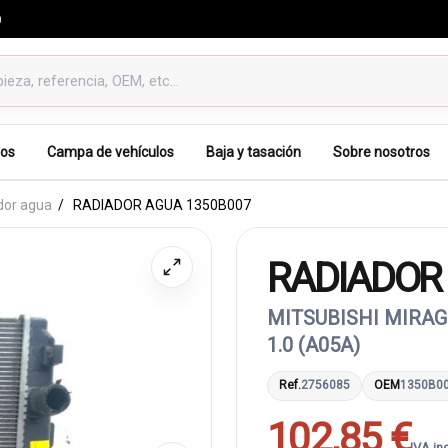
0
os
Campa de vehículos
Baja y tasación
Sobre nosotros
dor agua
RADIADOR AGUA 1350B007
RADIADOR
MITSUBISHI MIRAG
1.0 (A05A)
Ref.
2756085
OEM
1350B0
102,85 €
IVA in