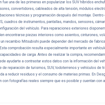
n fue una de las primeras en popularizar los SUV híbridos enchu
ores, convertidores, cableados de alta tensión, módulos electr
aciones técnicas y programación después del montaje. Dentro del
S, cuadros de instrumentos, pantallas, mandos, sensores, cámara
configuración del vehículo. Para reparaciones exteriores dispone
ueden encontrarse piezas interiores como asientos, cinturones, vo
un recambio Mitsubishi puede depender del mercado de fabricació
o. Esta comprobación resulta especialmente importante en vehíc
o capacidades de carga. Antes de realizar la compra, recomendamos
puede ayudarte a contrastar estos datos con la información del ve
 de reparación de turismos, SUV, todoterrenos y vehículos de tr
yuda a reducir residuos y el consumo de materias primas. En D
 con fotografías reales siempre que es posible y cuentan con at