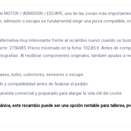
 MOTOR / ADMISION / ESCAPE, una de las zonas más importantes par
 admisión o escape es fundamental elegir una pieza compatible, rev
rnativa muy interesante frente al recambio nuevo cuando se busca a
cto: 2756085. Precio mostrado en la ficha: 102,85 €. Antes de com
 fotografías. Al reutilizar componentes originales, también ayudas a 
ases, turbo, colectores, sensores o escape.
 y compatibilidad antes de finalizar el pedido.
ntía comercial y preparado para alargar la vida útil del coche.
a, este recambio puede ser una opción rentable para talleres, prof