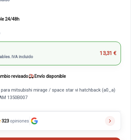
ble 24/48h
)
13,31 €
ables. IVA incluido
mbio revisado
Envío disponible
para mitsubishi mirage / space star vi hatchback (a0_a)
 IAM 1350B007
★
323
opiniones