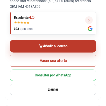
space star vi hatchback (a0_a) 1.0 (a05a) referencia
OEM IAM 4013A309
4.5
Excelente
★
★
★
★
★
323
opiniones
Añadir al carrito
Hacer una oferta
Consultar por WhatsApp
Llamar