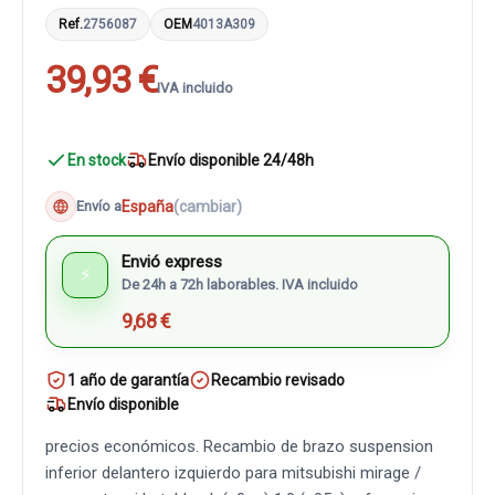
Ref.
2756087
OEM
4013A309
39,93 €
IVA incluido
En stock
Envío disponible 24/48h
España
(cambiar)
Envío a
Envió express
⚡
De 24h a 72h laborables. IVA incluido
9,68 €
1 año de garantía
Recambio revisado
Envío disponible
precios económicos. Recambio de brazo suspension
inferior delantero izquierdo para mitsubishi mirage /