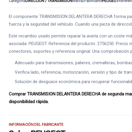
Categoría
DIRECCION / TRANSMISION
Marca/Fabricante
PEUGEOT
Referen
El componente TRANSMISION DELANTERA DERECHA forma parte del
fuerza y la seguridad del vehículo. Cuando una pieza de direcci
Este recambio usado permite reparar la avería con un coste má
asociada: PEUGEOT. Referencia del producto: 2756250. Precio mos
conectores, soportes y referencia original. Una comprobación pr
Adecuado para transmisiones, palieres, cremalleras, bomba
Verifica lado, referencia, motorización, versión y tipo de tr
Solución de desguace económica para recuperar funcionalid
Comprar TRANSMISION DELANTERA DERECHA de segunda mano es u
disponibilidad rápida.
INFORMACIÓN DEL FABRICANTE