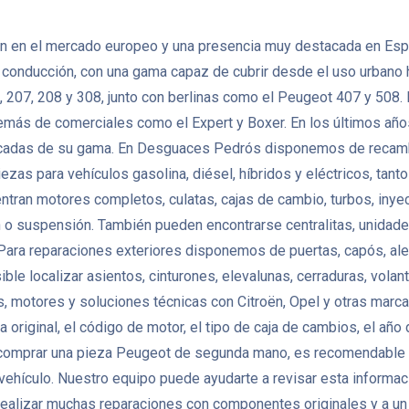
 en el mercado europeo y una presencia muy destacada en España
de conducción, con una gama capaz de cubrir desde el uso urbano
 207, 208 y 308, junto con berlinas como el Peugeot 407 y 508
demás de comerciales como el Expert y Boxer. En los últimos año
trificadas de su gama. En Desguaces Pedrós disponemos de reca
iezas para vehículos gasolina, diésel, híbridos y eléctricos, t
ran motores completos, culatas, cajas de cambio, turbos, inye
n o suspensión. También pueden encontrarse centralitas, unidad
ara reparaciones exteriores disponemos de puertas, capós, aleta
osible localizar asientos, cinturones, elevalunas, cerraduras, vol
otores y soluciones técnicas con Citroën, Opel y otras marcas 
original, el código de motor, el tipo de caja de cambios, el año 
 comprar una pieza Peugeot de segunda mano, es recomendable co
l vehículo. Nuestro equipo puede ayudarte a revisar esta informac
ealizar muchas reparaciones con componentes originales y a un