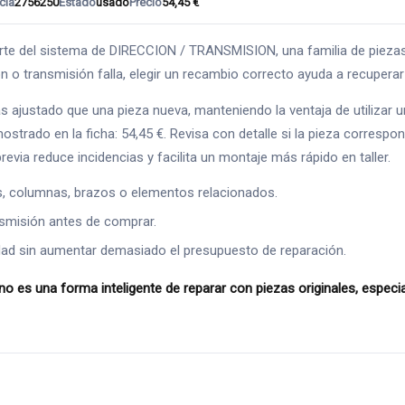
cia
2756250
Estado
usado
Precio
54,45 €
 sistema de DIRECCION / TRANSMISION, una familia de piezas clav
ón o transmisión falla, elegir un recambio correcto ayuda a recuper
s ajustado que una pieza nueva, manteniendo la ventaja de utilizar
trado en la ficha: 54,45 €. Revisa con detalle si la pieza correspond
evia reduce incidencias y facilita un montaje más rápido en taller.
s, columnas, brazos o elementos relacionados.
ansmisión antes de comprar.
ad sin aumentar demasiado el presupuesto de reparación.
na forma inteligente de reparar con piezas originales, especial