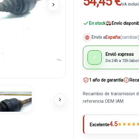
54,45 €
IVA inclui
En stock
Envío disponi
Envío a
España
(cambiar
Envió express
⚡
De 24h a 72h labor
1 año de garantía
Reca
Recambio de transmision de
referencia OEM IAM
4.5
★
★
★
★
Excelente