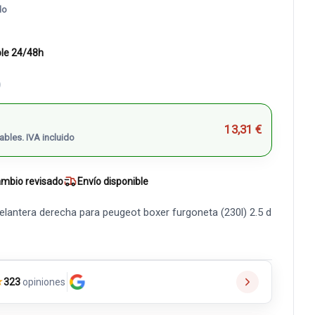
do
ble 24/48h
)
13,31 €
ables. IVA incluido
mbio revisado
Envío disponible
lantera derecha para peugeot boxer furgoneta (230l) 2.5 d
★
323
opiniones