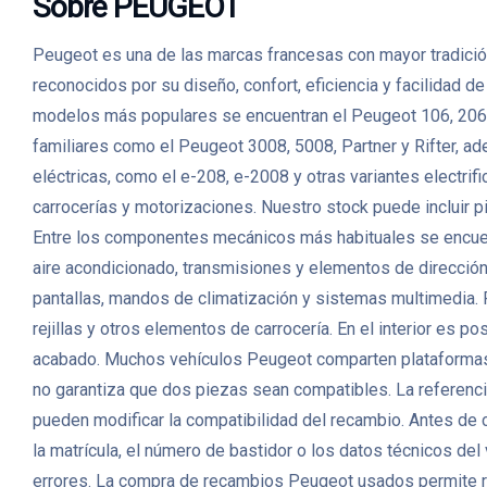
Sobre PEUGEOT
Peugeot es una de las marcas francesas con mayor tradición
reconocidos por su diseño, confort, eficiencia y facilidad 
modelos más populares se encuentran el Peugeot 106, 206,
familiares como el Peugeot 3008, 5008, Partner y Rifter, a
eléctricas, como el e-208, e-2008 y otras variantes elec
carrocerías y motorizaciones. Nuestro stock puede incluir p
Entre los componentes mecánicos más habituales se encuent
aire acondicionado, transmisiones y elementos de direcció
pantallas, mandos de climatización y sistemas multimedia. P
rejillas y otros elementos de carrocería. En el interior es p
acabado. Muchos vehículos Peugeot comparten plataformas, m
no garantiza que dos piezas sean compatibles. La referencia 
pueden modificar la compatibilidad del recambio. Antes de
la matrícula, el número de bastidor o los datos técnicos de
errores. La compra de recambios Peugeot usados permite r