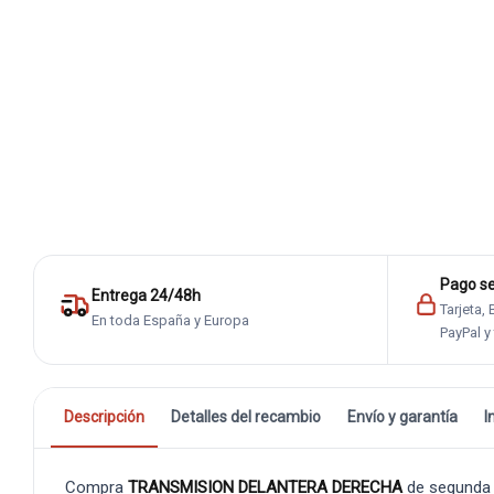
Pago s
Entrega 24/48h
Tarjeta,
En toda España y Europa
PayPal y
Descripción
Detalles del recambio
Envío y garantía
I
Compra
TRANSMISION DELANTERA DERECHA
de segunda 