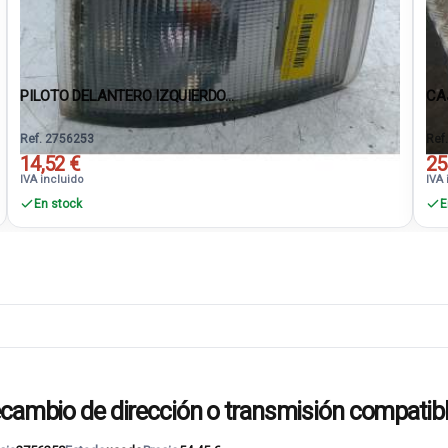
PILOTO DELANTERO IZQUIERDO...
CA
Ref. 2756253
Ref
14,52 €
25
IVA incluido
IVA 
En stock
E
bio de dirección o transmisión compatib