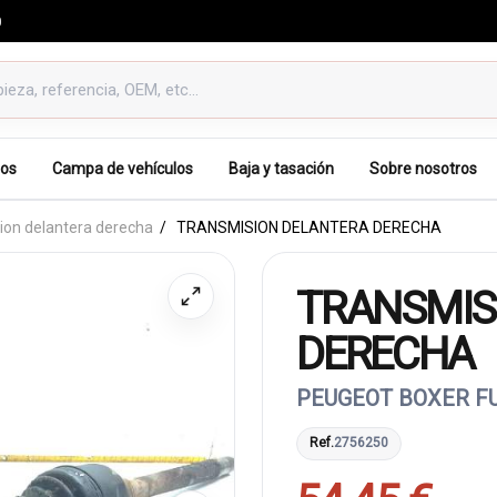
0
os
Campa de vehículos
Baja y tasación
Sobre nosotros
ion delantera derecha
TRANSMISION DELANTERA DERECHA
TRANSMIS
DERECHA
PEUGEOT BOXER FU
Ref.
2756250