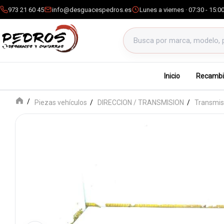
973 21 60 45
info@desguacespedros.es
Lunes a viernes · 07:30 - 15:0
Buscar productos
Inicio
Recambi
Piezas vehículos
DIRECCION / TRANSMISION
Transmis