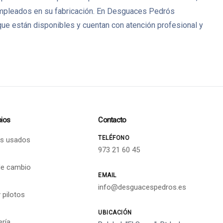
 empleados en su fabricación. En Desguaces Pedrós
ue están disponibles y cuentan con atención profesional y
ios
Contacto
TELÉFONO
s usados
973 21 60 45
de cambio
EMAIL
info@desguacespedros.es
 pilotos
UBICACIÓN
ería