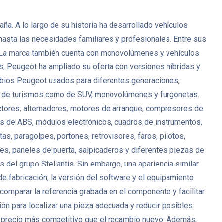
. A lo largo de su historia ha desarrollado vehículos
 hasta las necesidades familiares y profesionales. Entre sus
. La marca también cuenta con monovolúmenes y vehículos
s, Peugeot ha ampliado su oferta con versiones híbridas y
mbios Peugeot usados para diferentes generaciones,
anto de turismos como de SUV, monovolúmenes y furgonetas.
ctores, alternadores, motores de arranque, compresores de
es de ABS, módulos electrónicos, cuadros de instrumentos,
s, paragolpes, portones, retrovisores, faros, pilotos,
antes, paneles de puerta, salpicaderos y diferentes piezas de
del grupo Stellantis. Sin embargo, una apariencia similar
de fabricación, la versión del software y el equipamiento
mparar la referencia grabada en el componente y facilitar
ión para localizar una pieza adecuada y reducir posibles
 precio más competitivo que el recambio nuevo. Además,