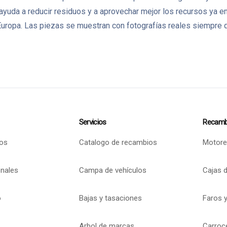
 ayuda a reducir residuos y a aprovechar mejor los recursos ya
ropa. Las piezas se muestran con fotografías reales siempre q
Servicios
Recamb
os
Catalogo de recambios
Motore
onales
Campa de vehículos
Cajas 
o
Bajas y tasaciones
Faros y
Arbol de marcas
Carroc