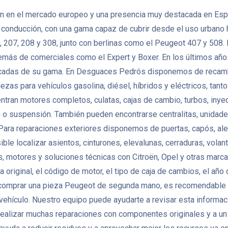
 en el mercado europeo y una presencia muy destacada en España
de conducción, con una gama capaz de cubrir desde el uso urbano
 207, 208 y 308, junto con berlinas como el Peugeot 407 y 508
demás de comerciales como el Expert y Boxer. En los últimos año
trificadas de su gama. En Desguaces Pedrós disponemos de reca
iezas para vehículos gasolina, diésel, híbridos y eléctricos, t
ran motores completos, culatas, cajas de cambio, turbos, inye
n o suspensión. También pueden encontrarse centralitas, unidad
ara reparaciones exteriores disponemos de puertas, capós, aleta
osible localizar asientos, cinturones, elevalunas, cerraduras, vol
otores y soluciones técnicas con Citroën, Opel y otras marcas 
original, el código de motor, el tipo de caja de cambios, el año 
 comprar una pieza Peugeot de segunda mano, es recomendable co
l vehículo. Nuestro equipo puede ayudarte a revisar esta informac
ealizar muchas reparaciones con componentes originales y a un