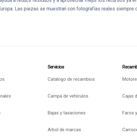
 ayuda a reducir residuos y a aprovechar mejor los recursos ya
ropa. Las piezas se muestran con fotografías reales siempre q
Servicios
Recamb
os
Catalogo de recambios
Motore
onales
Campa de vehículos
Cajas 
o
Bajas y tasaciones
Faros y
Arbol de marcas
Carroc