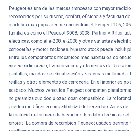
Peugeot es una de las marcas francesas con mayor tradición
reconocidos por su diseño, confort, eficiencia y facilidad 
modelos más populares se encuentran el Peugeot 106, 206,
familiares como el Peugeot 3008, 5008, Partner y Rifter, a
eléctricas, como el e-208, e-2008 y otras variantes elec
carrocerías y motorizaciones. Nuestro stock puede incluir p
Entre los componentes mecánicos más habituales se encuent
aire acondicionado, transmisiones y elementos de direcció
pantallas, mandos de climatización y sistemas multimedia. P
rejillas y otros elementos de carrocería. En el interior es p
acabado. Muchos vehículos Peugeot comparten plataformas, m
no garantiza que dos piezas sean compatibles. La referencia 
pueden modificar la compatibilidad del recambio. Antes de
la matrícula, el número de bastidor o los datos técnicos de
errores. La compra de recambios Peugeot usados permite r