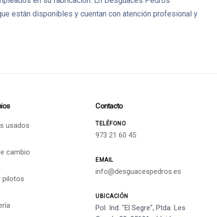
 empleados en su fabricación. En Desguaces Pedrós
ue están disponibles y cuentan con atención profesional y
ios
Contacto
TELÉFONO
s usados
973 21 60 45
de cambio
EMAIL
info@desguacespedros.es
 pilotos
UBICACIÓN
ería
Pol. Ind. "El Segre", Ptda. Les