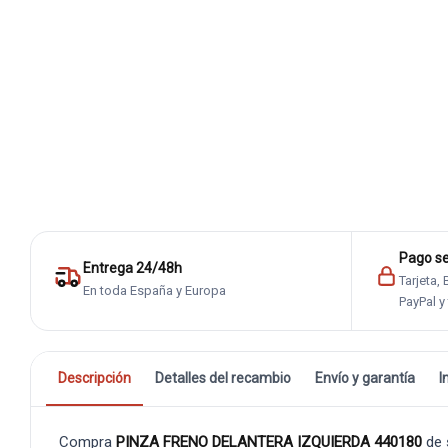
Pago s
Entrega 24/48h
Tarjeta,
En toda España y Europa
PayPal y
Descripción
Detalles del recambio
Envío y garantía
I
Compra
PINZA FRENO DELANTERA IZQUIERDA 440180
de 