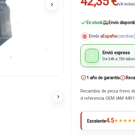
42,35 €
IVA inclui
En stock
Envío disponi
Envío a
España
(cambiar
Envió express
⚡
De 24h a 72h labor
1 año de garantía
Reca
Recambio de pinza freno de
d referencia OEM IAM 4401
4.5
★
★
★
★
Excelente