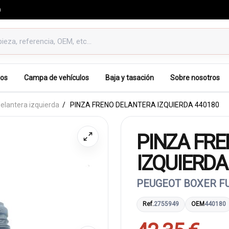
0
os
Campa de vehículos
Baja y tasación
Sobre nosotros
elantera izquierda
PINZA FRENO DELANTERA IZQUIERDA 440180
PINZA FR
IZQUIERDA
PEUGEOT BOXER FU
Ref.
2755949
OEM
440180