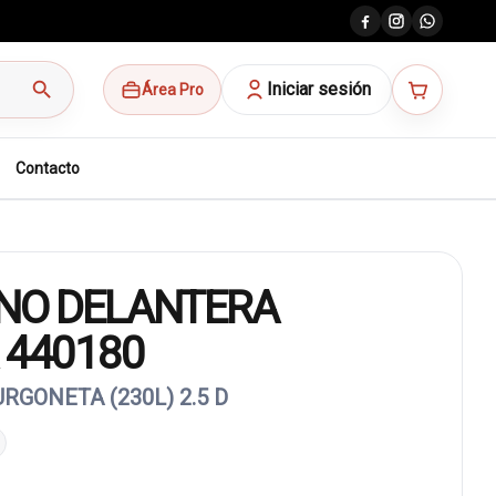
search
Iniciar sesión
Área Pro
Contacto
ENO DELANTERA
 440180
RGONETA (230L) 2.5 D