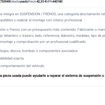
755949
Estado
usado
Precio
42,35 €
MPN
440180
egra en SUSPENSION / FRENOS, una categoría directamente relaciona
atibles y realizar el montaje con criterio profesional.
ión o frenos con un presupuesto más contenido. Fabricante o marc
je delantero o trasero, lado, referencia, diámetro, medidas, tipo de 
montaje y comprobación por un profesional cualificado.
 bujes, discos, bombas o componentes asociados.
ibilidad exacta.
comportamiento del vehículo.
eza usada puede ayudarte a reparar el sistema de suspensión o fr