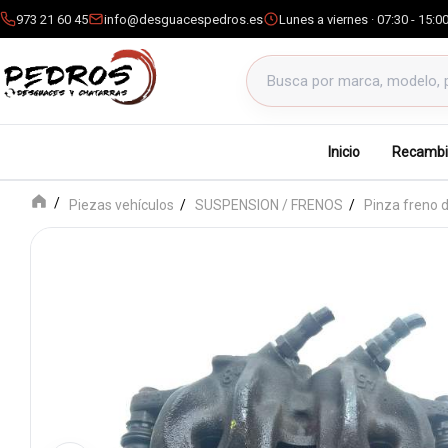
973 21 60 45
info@desguacespedros.es
Lunes a viernes · 07:30 - 15:0
Buscar productos
Inicio
Recambi
Piezas vehículos
SUSPENSION / FRENOS
Pinza freno d