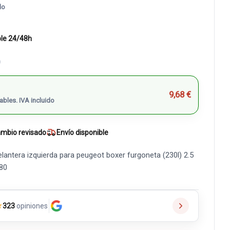
do
ble 24/48h
)
9,68 €
ables. IVA incluido
mbio revisado
Envío disponible
lantera izquierda para peugeot boxer furgoneta (230l) 2.5
80
★
323
opiniones