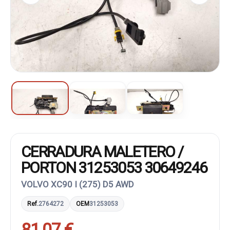
CERRADURA MALETERO /
PORTON 31253053 30649246
VOLVO XC90 I (275) D5 AWD
Ref.
2764272
OEM
31253053
81,07 €