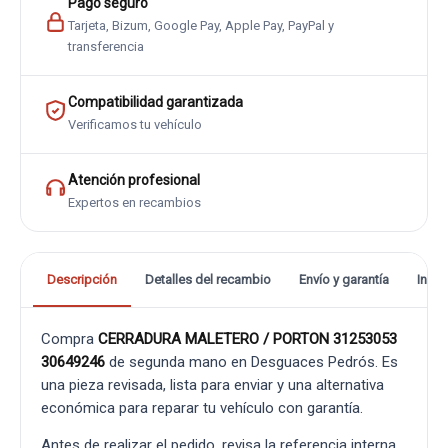
Pago seguro
Tarjeta, Bizum, Google Pay, Apple Pay, PayPal y
transferencia
Compatibilidad garantizada
Verificamos tu vehículo
Atención profesional
Expertos en recambios
Descripción
Detalles del recambio
Envío y garantía
Info
Compra
CERRADURA MALETERO / PORTON 31253053
30649246
de segunda mano en Desguaces Pedrós. Es
una pieza revisada, lista para enviar y una alternativa
económica para reparar tu vehículo con garantía.
Antes de realizar el pedido, revisa la referencia interna,