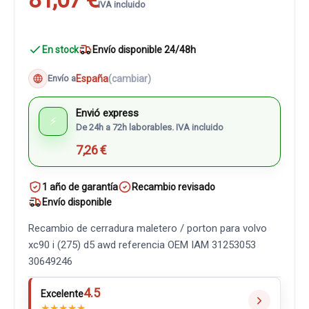
IVA incluido
En stock
Envío disponible 24/48h
España
(cambiar)
Envío a
Envió express
⚡
De 24h a 72h laborables. IVA incluido
7,26 €
1 año de garantía
Recambio revisado
Envío disponible
Recambio de cerradura maletero / porton para volvo
xc90 i (275) d5 awd referencia OEM IAM 31253053
30649246
4.5
Excelente
★
★
★
★
★