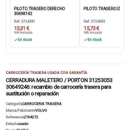
PILOTO TRASERO DERECHO
PILOTO TRASERO IZQUIER
30698142
Ref. 2724381
Ref. 2724383
13,31 €
15,73 €
IVA incluido
IVA incluido
En stock
En stock
CARROCERÍA TRASERA USADA CON GARANTÍA
CERRADURA MALETERO / PORTON 31253053
30649246: recambio de carrocería trasera para
sustitución o reparación
Categoría
CARROCERIA TRASERA
Marca/Fabricante
VOLVO
Referencia
2764272
Estado
usado