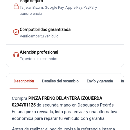
Pago seguro
Tarjeta, Bizum, Google Pay, Apple Pay, PayPal y
transferencia
Compatibilidad garantizada
Verificamos tu vehículo
Atención profesional
Expertos en recambios
Descripción
Detalles del recambio
Envío y garantía
Info
Compra
PINZA FRENO DELANTERA IZQUIERDA
0204Y01125
de segunda mano en Desguaces Pedrós.
Es una pieza revisada, lista para enviar y una alternativa
económica para reparar tu vehículo con garantía.
Antes de realizar el pedido, revisa la referencia interna,