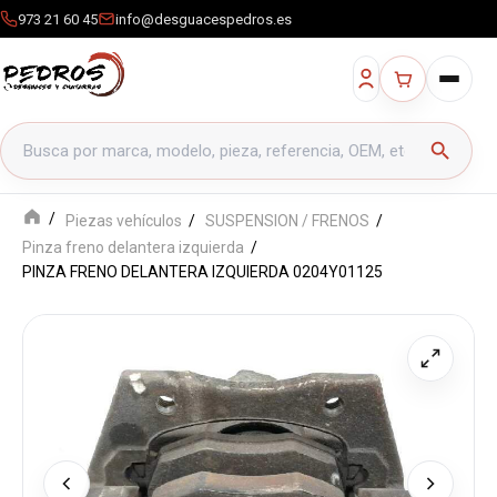
973 21 60 45
info@desguacespedros.es
Buscar productos
search
Piezas vehículos
SUSPENSION / FRENOS
Pinza freno delantera izquierda
PINZA FRENO DELANTERA IZQUIERDA 0204Y01125