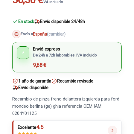
IVA incluido
En stock
Envío disponible 24/48h
España
(cambiar)
Envío a
Envió express
⚡
De 24h a 72h laborables. IVA incluido
9,68 €
1 año de garantía
Recambio revisado
Envío disponible
Recambio de pinza freno delantera izquierda para ford
mondeo berlina (ge) ghia referencia OEM IAM
0204Y01125
4.5
Excelente
★
★
★
★
★