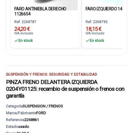
FARO ANTINIEBLA DERECHO
FARO IZQUIERDO 143562
1126654
Ref. 2268787
Ref. 2268790
24,20 €
18,15 €
IVA incluido
IVA incluido
En stock
En stock
SUSPENSIÓN Y FRENOS: SEGURIDAD Y ESTABILIDAD
PINZA FRENO DELANTERA IZQUIERDA
0204Y01125: recambio de suspensión o frenos con
garantía
Categoría
SUSPENSION / FRENOS
Marca/Fabricante
FORD
Referencia
2268861
Estado
usado