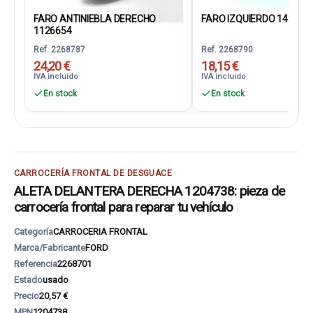
FARO ANTINIEBLA DERECHO
FARO IZQUIERDO 143562
1126654
Ref. 2268787
Ref. 2268790
24,20 €
18,15 €
IVA incluido
IVA incluido
En stock
En stock
CARROCERÍA FRONTAL DE DESGUACE
ALETA DELANTERA DERECHA 1204738: pieza de
carrocería frontal para reparar tu vehículo
Categoría
CARROCERIA FRONTAL
Marca/Fabricante
FORD
Referencia
2268701
Estado
usado
Precio
20,57 €
MPN
1204738