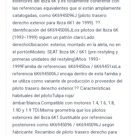
exteriores del Ibiza 6K y es totalmente coherente con
las referencias equivalentes que sí están ampliamente
catalogadas, como 6K6945096J (piloto trasero
derecho exterior para Ibiza 6K1 de 1999). ??
Identificación del 6K6945006JLos pilotos del Ibiza 6K
(1993–1999) siguen un patrón claro:Lado:
derechoUbicación: exterior, montado en la aleta, no en
el portónModelo: SEAT Ibiza 6K / 6K1 (pre-restyling y
primeras unidades del restyling)Años: 1993–
1999Familia de referencias: 6K69450xx / 6K69451xxLa
referencia 6K6945006J encaja dentro de esta familia y
se utiliza como variante de producción o proveedor del
piloto trasero derecho exterior.?? Características
habituales del pilotoTulipa roja/
ámbar/blanca.Compatible con motores 1.4, 1.6, 1.8,
1.9D y 1.9 TDI.Misma geometría que los pilotos
exteriores del Ibiza 6K1.Sustituible por referencias
posteriores como 6K6945096 / 6K6945096J según
fabricante. Recambio de piloto trasero derecho para