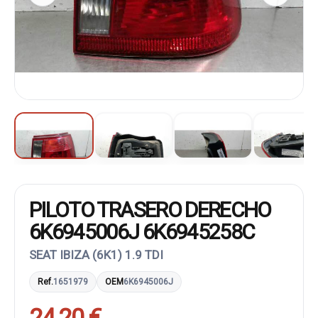
PILOTO TRASERO DERECHO
6K6945006J 6K6945258C
SEAT IBIZA (6K1) 1.9 TDI
Ref.
1651979
OEM
6K6945006J
24,20 €