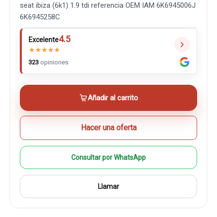
seat ibiza (6k1) 1.9 tdi referencia OEM IAM 6K6945006J
6K6945258C
4.5
Excelente
★
★
★
★
★
323
opiniones
Añadir al carrito
Hacer una oferta
Consultar por WhatsApp
Llamar