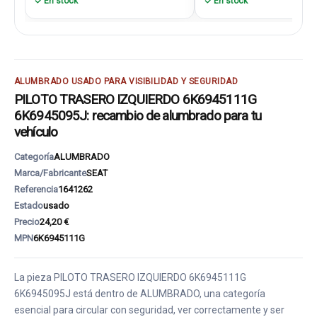
En stock
En stock
ALUMBRADO USADO PARA VISIBILIDAD Y SEGURIDAD
PILOTO TRASERO IZQUIERDO 6K6945111G
6K6945095J: recambio de alumbrado para tu
vehículo
Categoría
ALUMBRADO
Marca/Fabricante
SEAT
Referencia
1641262
Estado
usado
Precio
24,20 €
MPN
6K6945111G
La pieza PILOTO TRASERO IZQUIERDO 6K6945111G
6K6945095J está dentro de ALUMBRADO, una categoría
esencial para circular con seguridad, ver correctamente y ser