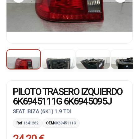
PILOTO TRASERO IZQUIERDO
6K6945111G 6K6945095J
SEAT IBIZA (6K1) 1.9 TDI
Ref.
1641262
OEM
6K6945111G
24,20 €