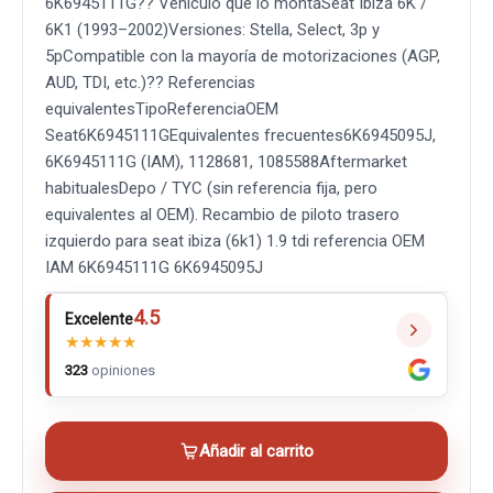
6K6945111G?? Vehículo que lo montaSeat Ibiza 6K /
6K1 (1993–2002)Versiones: Stella, Select, 3p y
5pCompatible con la mayoría de motorizaciones (AGP,
AUD, TDI, etc.)?? Referencias
equivalentesTipoReferenciaOEM
Seat6K6945111GEquivalentes frecuentes6K6945095J,
6K6945111G (IAM), 1128681, 1085588Aftermarket
habitualesDepo / TYC (sin referencia fija, pero
equivalentes al OEM). Recambio de piloto trasero
izquierdo para seat ibiza (6k1) 1.9 tdi referencia OEM
IAM 6K6945111G 6K6945095J
4.5
Excelente
★
★
★
★
★
323
opiniones
Añadir al carrito