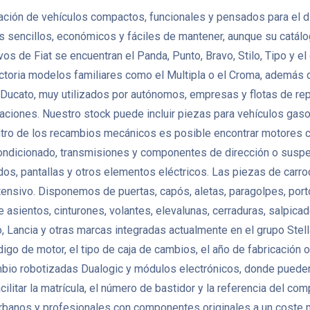
icación de vehículos compactos, funcionales y pensados para el dí
 sencillos, económicos y fáciles de mantener, aunque su catál
s de Fiat se encuentran el Panda, Punto, Bravo, Stilo, Tipo y e
ectoria modelos familiares como el Multipla o el Croma, además
 y Ducato, muy utilizados por autónomos, empresas y flotas de
aciones. Nuestro stock puede incluir piezas para vehículos gasol
tro de los recambios mecánicos es posible encontrar motores com
ondicionado, transmisiones y componentes de dirección o suspe
s, pantallas y otros elementos eléctricos. Las piezas de carroc
sivo. Disponemos de puertas, capós, aletas, paragolpes, portones
asientos, cinturones, volantes, elevalunas, cerraduras, salpicad
Lancia y otras marcas integradas actualmente en el grupo Stella
ódigo de motor, el tipo de caja de cambios, el año de fabricación
mbio robotizadas Dualogic y módulos electrónicos, donde pueden
litar la matrícula, el número de bastidor y la referencia del co
banos y profesionales con componentes originales a un coste má