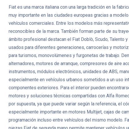
Fiat es una marca italiana con una larga tradición en la fabr
muy importante en las ciudades europeas gracias a modelos
vehículos comerciales. Entre los modelos más representativo
reconocibles de la marca. También forman parte de su tray
ámbito profesional destacan el Fiat Doblò, Scudo, Talento
usados para diferentes generaciones, carrocerías y motoriz
para turismos, monovolúmenes y furgonetas de trabajo. Den
alternadores, motores de arranque, compresores de aire ac
instrumentos, módulos electrónicos, unidades de ABS, mando
especialmente en vehículos urbanos sometidos a un uso inten
componentes exteriores. Para el interior pueden encontrarse 
motores y soluciones técnicas compartidas con Alfa Romeo, 
por supuesta, ya que puede variar según la referencia, el c
especialmente importante en motores Multijet, cajas de ca
programación incluso entre vehículos del mismo modelo. Faci
piezas Fiat de segunda mano permite mantener vehículos ur