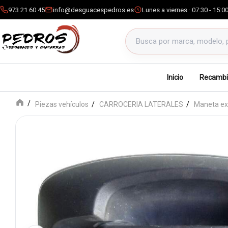
973 21 60 45
info@desguacespedros.es
Lunes a viernes · 07:30 - 15:0
Buscar productos
Inicio
Recambi
Piezas vehículos
CARROCERIA LATERALES
Maneta ext