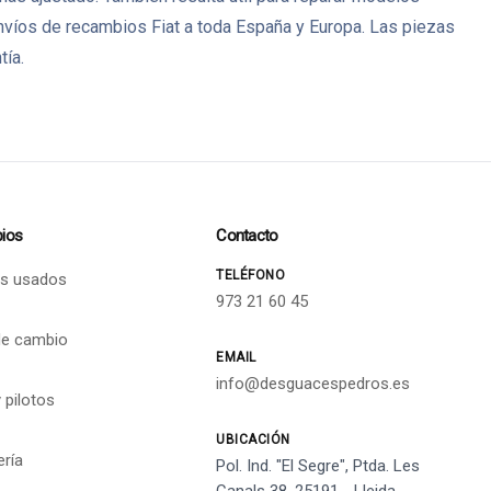
víos de recambios Fiat a toda España y Europa. Las piezas
tía.
ios
Contacto
TELÉFONO
s usados
973 21 60 45
de cambio
EMAIL
info@desguacespedros.es
 pilotos
UBICACIÓN
ería
Pol. Ind. "El Segre", Ptda. Les
Canals 38, 25191 - Lleida