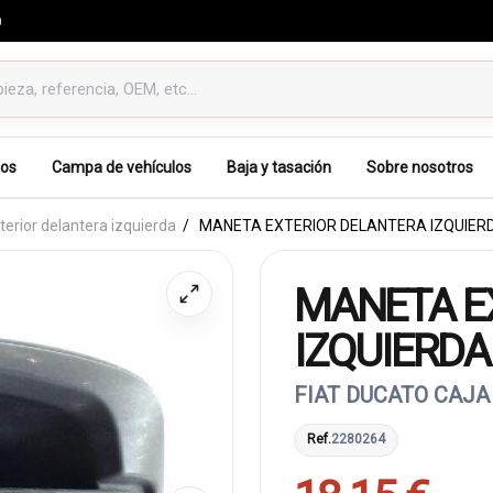
0
os
Campa de vehículos
Baja y tasación
Sobre nosotros
erior delantera izquierda
MANETA EXTERIOR DELANTERA IZQUIER
MANETA E
IZQUIERDA
FIAT DUCATO CAJA 
Ref.
2280264