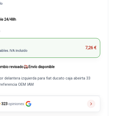
do
ble 24/48h
)
7,26 €
ables. IVA incluido
mbio revisado
Envío disponible
 delantera izquierda para fiat ducato caja abeirta 33
t referencia OEM IAM
★
323
opiniones