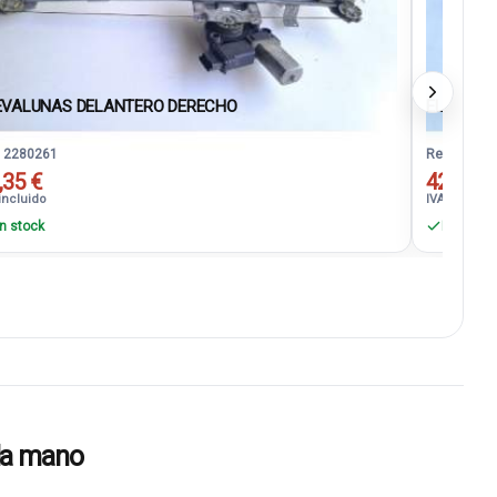
EVALUNAS DELANTERO DERECHO
ELEVALU
. 2280261
Ref. 22802
,35 €
42,35 €
incluido
IVA incluido
n stock
En stock
da mano