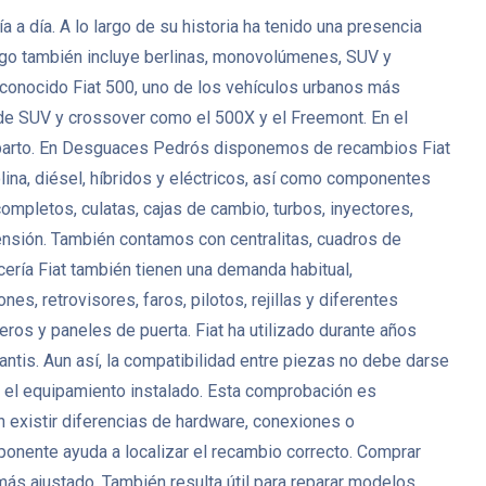
a a día. A lo largo de su historia ha tenido una presencia
ogo también incluye berlinas, monovolúmenes, SUV y
l conocido Fiat 500, uno de los vehículos urbanos más
 de SUV y crossover como el 500X y el Freemont. En el
 reparto. En Desguaces Pedrós disponemos de recambios Fiat
ina, diésel, híbridos y eléctricos, así como componentes
pletos, culatas, cajas de cambio, turbos, inyectores,
nsión. También contamos con centralitas, cuadros de
ería Fiat también tienen una demanda habitual,
, retrovisores, faros, pilotos, rejillas y diferentes
eros y paneles de puerta. Fiat ha utilizado durante años
ntis. Aun así, la compatibilidad entre piezas no debe darse
 o el equipamiento instalado. Esta comprobación es
 existir diferencias de hardware, conexiones o
mponente ayuda a localizar el recambio correcto. Comprar
s ajustado. También resulta útil para reparar modelos