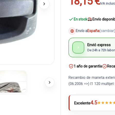
18,15 €
IVA inclui
En stock
Envío disponi
Envío a
España
(cambiar
Envió express
⚡
De 24h a 72h labor
1 año de garantía
Reca
Recambio de maneta exterior
(06.2006 =>) l1 120 multije
4.5
★
★
★
★
Excelente