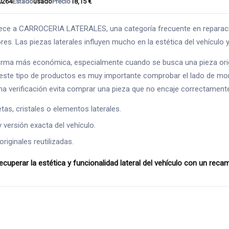
0264
Estado
usado
Precio
18,15 €
a CARROCERIA LATERALES, una categoría frecuente en reparacione
es. Las piezas laterales influyen mucho en la estética del vehículo y 
orma más económica, especialmente cuando se busca una pieza origi
n este tipo de productos es muy importante comprobar el lado de mon
na verificación evita comprar una pieza que no encaje correctament
as, cristales o elementos laterales.
y versión exacta del vehículo.
riginales reutilizadas.
rar la estética y funcionalidad lateral del vehículo con un rec