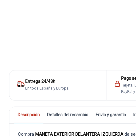
Pago s
Entrega 24/48h
Tarjeta,
En toda España y Europa
PayPal y
Descripción
Detalles del recambio
Envío y garantía
I
Compra
MANETA EXTERIOR DELANTERA IZQUIERDA
de se