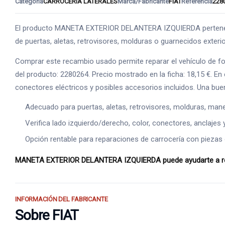
Categoría
CARROCERIA LATERALES
Marca/Fabricante
FIAT
Referencia
228
El producto MANETA EXTERIOR DELANTERA IZQUIERDA pertenece 
de puertas, aletas, retrovisores, molduras o guarnecidos exterior
Comprar este recambio usado permite reparar el vehículo de f
del producto: 2280264. Precio mostrado en la ficha: 18,15 €. E
conectores eléctricos y posibles accesorios incluidos. Una bue
Adecuado para puertas, aletas, retrovisores, molduras, manet
Verifica lado izquierdo/derecho, color, conectores, anclajes 
Opción rentable para reparaciones de carrocería con piezas o
MANETA EXTERIOR DELANTERA IZQUIERDA puede ayudarte a recupe
INFORMACIÓN DEL FABRICANTE
Sobre FIAT