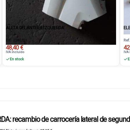
ALETA DELANTERA IZQUIERDA
EL
Ref. 2280291
Ref
48,40 €
42
IVA incluido
IVA 
En stock
E
 recambio de carrocería lateral de segun