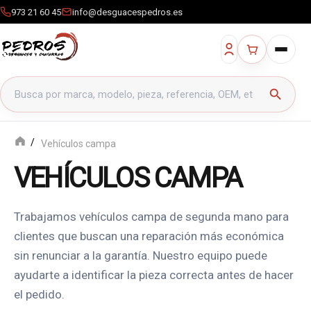
973 21 60 45
info@desguacespedros.es
Buscar productos
search
Vehículos campa
VEHÍCULOS CAMPA
Trabajamos vehículos campa de segunda mano para
clientes que buscan una reparación más económica
sin renunciar a la garantía. Nuestro equipo puede
ayudarte a identificar la pieza correcta antes de hacer
el pedido.