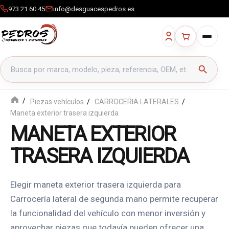
973 21 60 45
info@desguacespedros.es
Buscar productos
search
Piezas vehículos
CARROCERIA LATERALES
Maneta exterior trasera izquierda
MANETA EXTERIOR
TRASERA IZQUIERDA
Elegir maneta exterior trasera izquierda para
Carrocería lateral de segunda mano permite recuperar
la funcionalidad del vehículo con menor inversión y
aprovechar piezas que todavía pueden ofrecer una