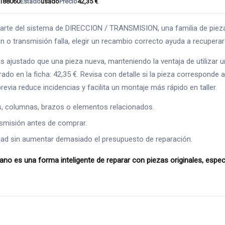
188060
Estado
usado
Precio
42,35 €
el sistema de DIRECCION / TRANSMISION, una familia de piezas cl
ón o transmisión falla, elegir un recambio correcto ayuda a recuper
s ajustado que una pieza nueva, manteniendo la ventaja de utilizar
o en la ficha: 42,35 €. Revisa con detalle si la pieza corresponde al
evia reduce incidencias y facilita un montaje más rápido en taller.
s, columnas, brazos o elementos relacionados.
ansmisión antes de comprar.
ad sin aumentar demasiado el presupuesto de reparación.
una forma inteligente de reparar con piezas originales, especia