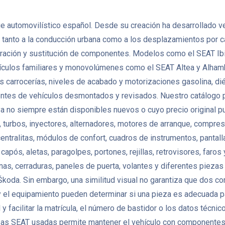
e automovilístico español. Desde su creación ha desarrollado v
tanto a la conducción urbana como a los desplazamientos por ca
ación y sustitución de componentes. Modelos como el SEAT Ibiz
ículos familiares y monovolúmenes como el SEAT Altea y Alham
carrocerías, niveles de acabado y motorizaciones gasolina, dié
s de vehículos desmontados y revisados. Nuestro catálogo pu
ya no siempre están disponibles nuevos o cuyo precio original p
 turbos, inyectores, alternadores, motores de arranque, compres
ralitas, módulos de confort, cuadros de instrumentos, pantall
após, aletas, paragolpes, portones, rejillas, retrovisores, faros 
nas, cerraduras, paneles de puerta, volantes y diferentes pie
koda. Sin embargo, una similitud visual no garantiza que dos c
a y el equipamiento pueden determinar si una pieza es adecuada pa
 facilitar la matrícula, el número de bastidor o los datos técni
ezas SEAT usadas permite mantener el vehículo con componentes or