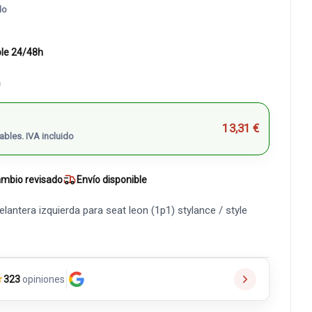
do
ble 24/48h
)
13,31 €
ables. IVA incluido
mbio revisado
Envío disponible
antera izquierda para seat leon (1p1) stylance / style
★
323
opiniones