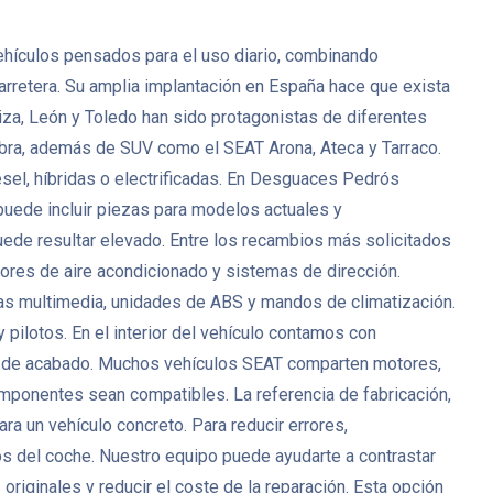
ehículos pensados para el uso diario, combinando
rretera. Su amplia implantación en España hace que exista
a, León y Toledo han sido protagonistas de diferentes
bra, además de SUV como el SEAT Arona, Ateca y Tarraco.
sel, híbridas o electrificadas. En Desguaces Pedrós
ede incluir piezas para modelos actuales y
uede resultar elevado. Entre los recambios más solicitados
ores de aire acondicionado y sistemas de dirección.
as multimedia, unidades de ABS y mandos de climatización.
y pilotos. En el interior del vehículo contamos con
zas de acabado. Muchos vehículos SEAT comparten motores,
omponentes sean compatibles. La referencia de fabricación,
ra un vehículo concreto. Para reducir errores,
cos del coche. Nuestro equipo puede ayudarte a contrastar
iginales y reducir el coste de la reparación. Esta opción