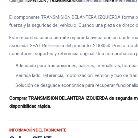
Categoría
DIRECCION / TRANSMISION
Marca/Fabricante
SEAT
Referencia
2
El componente TRANSMISION DELANTERA IZQUIERDA forma parte d
fuerza y la seguridad del vehículo. Cuando una pieza de direcci
Este recambio usado permite reparar la avería con un coste má
asociada: SEAT. Referencia del producto: 2188060. Precio mostrad
conectores, soportes y referencia original. Una comprobación pr
Adecuado para transmisiones, palieres, cremalleras, bomba
Verifica lado, referencia, motorización, versión y tipo de tr
Solución de desguace económica para recuperar funcionalid
Comprar TRANSMISION DELANTERA IZQUIERDA de segunda mano es 
disponibilidad rápida.
INFORMACIÓN DEL FABRICANTE