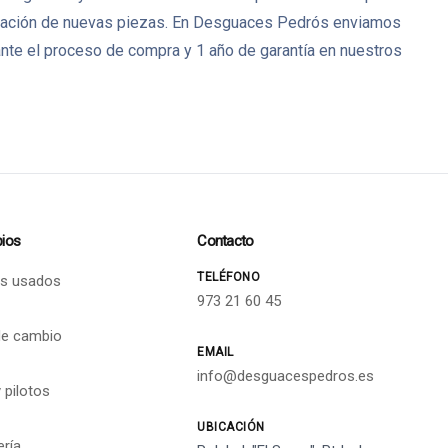
bricación de nuevas piezas. En Desguaces Pedrós enviamos
nte el proceso de compra y 1 año de garantía en nuestros
ios
Contacto
TELÉFONO
s usados
973 21 60 45
de cambio
EMAIL
info@desguacespedros.es
 pilotos
UBICACIÓN
ería