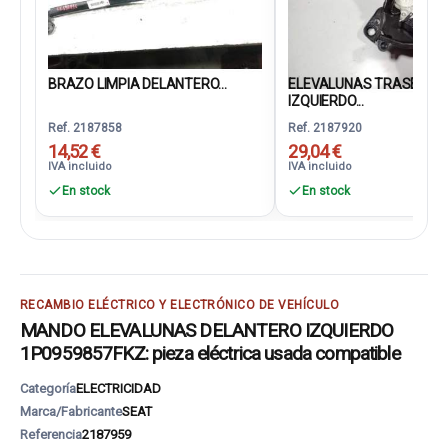
BRAZO LIMPIA DELANTERO...
ELEVALUNAS TRASERO
IZQUIERDO...
Ref. 2187858
Ref. 2187920
14,52 €
29,04 €
IVA incluido
IVA incluido
En stock
En stock
RECAMBIO ELÉCTRICO Y ELECTRÓNICO DE VEHÍCULO
MANDO ELEVALUNAS DELANTERO IZQUIERDO
1P0959857FKZ: pieza eléctrica usada compatible
Categoría
ELECTRICIDAD
Marca/Fabricante
SEAT
Referencia
2187959