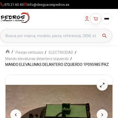
973 21 60 45
info@desguacespedros.es
Buscar productos
search
Piezas vehículos
ELECTRICIDAD
Mando elevalunas delantero izquierdo
MANDO ELEVALUNAS DELANTERO IZQUIERDO 1P0959857FKZ