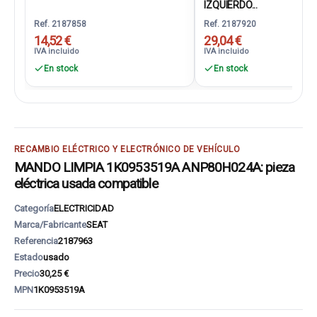
IZQUIERDO...
Ref. 2187858
Ref. 2187920
14,52 €
29,04 €
IVA incluido
IVA incluido
En stock
En stock
RECAMBIO ELÉCTRICO Y ELECTRÓNICO DE VEHÍCULO
MANDO LIMPIA 1K0953519A ANP80H024A: pieza
eléctrica usada compatible
Categoría
ELECTRICIDAD
Marca/Fabricante
SEAT
Referencia
2187963
Estado
usado
Precio
30,25 €
MPN
1K0953519A