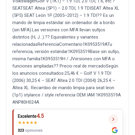
VolkswagenGolf V (1K1) – 1.9 TDI, 2.0 TDI, 1.6, etc.?
SEATSEAT Altea (5P1) – 2.0 TDI, 1.9 TDISEAT Altea XL
(5P5) SEAT León 1P (2005–2012) – 1.9 TDI?? Es un
mando de limpia estándar sin ordenador de a bordo
(sin MFA).Las versiones con MFA llevan sufijos
distintos (H, J…).?? Equivalentes y variantes
relacionadasReferenciaComentario1K0953519ATu
referencia, versión estándar1K0953519Base sin sufijo,
misma familia1K0953519H / JVersiones con MFA o
funciones ampliadas?? Precio real de mercadoSegún
los anuncios consultados:25,46 € – Golf V 1.9 TDI
(2006) 30,25 € – SEAT Altea 2.0 TDI (2004) 26,25 € –
Altea XL. Recambio de mando limpia para seat leon
(1p1) stylance / style referencia OEM IAM 1K0953519A
ANP80H024A
4.5
Excelente
★
★
★
★
★
323
opiniones