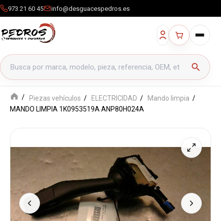
973 21 60 45
info@desguacespedros.es
Buscar productos
search
Piezas vehículos
ELECTRICIDAD
Mando limpia
MANDO LIMPIA 1K0953519A ANP80H024A