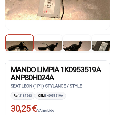
MANDO LIMPIA 1K0953519A
ANP80H024A
SEAT LEON (1P1) STYLANCE / STYLE
Ref.
2187963
OEM
1K0953519A
30,25 €
IVA incluido