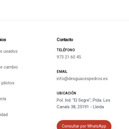
ios
Contacto
TELÉFONO
s usados
973 21 60 45
de cambio
EMAIL
info@desguacespedros.es
 pilotos
UBICACIÓN
ería
Pol. Ind. "El Segre", Ptda. Les
Canals 38, 25191 - Lleida
cidad
Consultar por WhatsApp