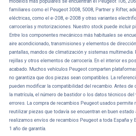
modelos más populares se encuentran el Peugeot 106, 206,
familiares como el Peugeot 3008, 5008, Partner y Rifter, a
eléctricas, como el e-208, e-2008 y otras variantes elec
carrocerías y motorizaciones. Nuestro stock puede incluir p
Entre los componentes mecánicos más habituales se encuent
aire acondicionado, transmisiones y elementos de direcció
pantallas, mandos de climatización y sistemas multimedia. P
rejillas y otros elementos de carrocería. En el interior es p
acabado. Muchos vehículos Peugeot comparten plataformas, m
no garantiza que dos piezas sean compatibles. La referencia 
pueden modificar la compatibilidad del recambio. Antes de
la matrícula, el número de bastidor o los datos técnicos de
errores. La compra de recambios Peugeot usados permite r
reutilizar piezas que todavía se encuentran en buen estado
realizamos envíos de recambios Peugeot a toda España y Eu
1 año de garantía.