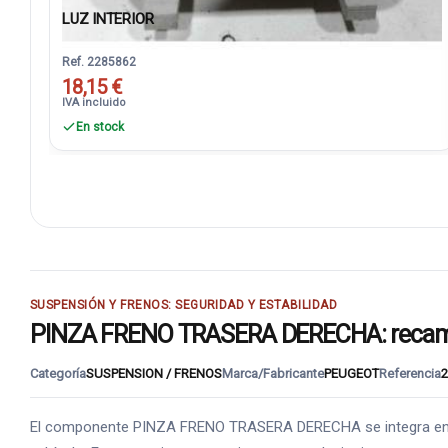
LUZ INTERIOR
Ref. 2285862
18,15 €
IVA incluido
En stock
SUSPENSIÓN Y FRENOS: SEGURIDAD Y ESTABILIDAD
PINZA FRENO TRASERA DERECHA: recambio
Categoría
SUSPENSION / FRENOS
Marca/Fabricante
PEUGEOT
Referencia
2
El componente PINZA FRENO TRASERA DERECHA se integra en SUSP