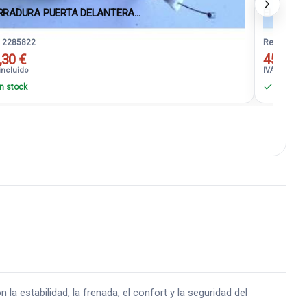
RRADURA PUERTA DELANTERA...
ELEVALUN
. 2285822
Ref. 22858
,30 €
45,98 €
incluido
IVA incluido
n stock
En stock
stabilidad, la frenada, el confort y la seguridad del