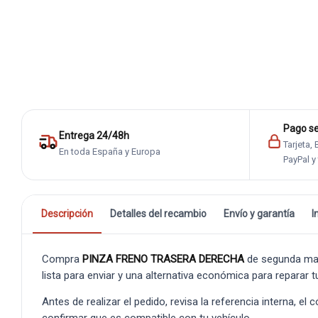
Pago s
Entrega 24/48h
Tarjeta,
En toda España y Europa
PayPal y
Descripción
Detalles del recambio
Envío y garantía
I
Compra
PINZA FRENO TRASERA DERECHA
de segunda man
lista para enviar y una alternativa económica para reparar t
Antes de realizar el pedido, revisa la referencia interna, el
confirmar que es compatible con tu vehículo.