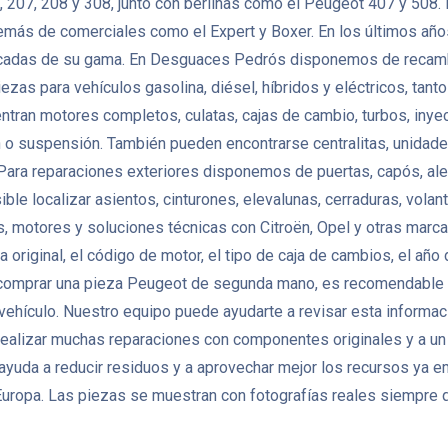
 207, 208 y 308, junto con berlinas como el Peugeot 407 y 508
demás de comerciales como el Expert y Boxer. En los últimos año
trificadas de su gama. En Desguaces Pedrós disponemos de reca
iezas para vehículos gasolina, diésel, híbridos y eléctricos, t
ran motores completos, culatas, cajas de cambio, turbos, inye
n o suspensión. También pueden encontrarse centralitas, unidad
ara reparaciones exteriores disponemos de puertas, capós, aleta
osible localizar asientos, cinturones, elevalunas, cerraduras, vol
otores y soluciones técnicas con Citroën, Opel y otras marcas 
original, el código de motor, el tipo de caja de cambios, el año 
 comprar una pieza Peugeot de segunda mano, es recomendable co
l vehículo. Nuestro equipo puede ayudarte a revisar esta informac
ealizar muchas reparaciones con componentes originales y a un
 ayuda a reducir residuos y a aprovechar mejor los recursos ya
ropa. Las piezas se muestran con fotografías reales siempre q