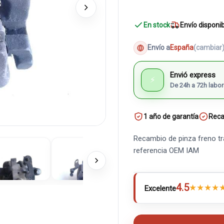
En stock
Envío disponi
Envío a
España
(cambiar
Envió express
⚡
De 24h a 72h labor
1 año de garantía
Reca
Recambio de pinza freno tr
referencia OEM IAM
4.5
★
★
★
★
Excelente