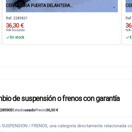
CERRADURA PUERTA DELANTERA...
CE
Ref. 2285821
Ref
36,30 €
36
IVA incluido
IVA 
En stock
E
 de suspensión o frenos con garantía
285903
Estado
usado
Precio
36,30 €
ENSION / FRENOS, una categoría directamente relacionada con la e