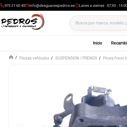
973 21 60 45
info@desguacespedros.es
Lunes a viernes · 07:30 - 15:0
Buscar productos
Inicio
Recambi
Piezas vehículos
SUSPENSION / FRENOS
Pinza freno 