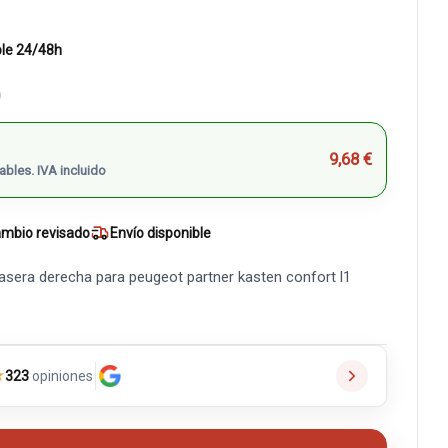
ble 24/48h
)
9,68 €
ables. IVA incluido
mbio revisado
Envío disponible
asera derecha para peugeot partner kasten confort l1
★
323
opiniones