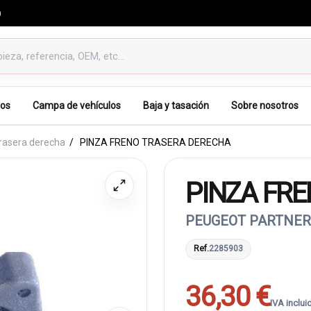
0
os
Campa de vehículos
Baja y tasación
Sobre nosotros
trasera derecha
PINZA FRENO TRASERA DERECHA
PINZA FR
PEUGEOT PARTNER
Ref.
2285903
36,30 €
IVA inclui