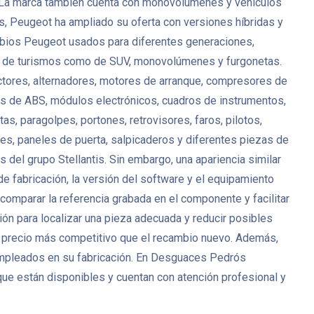
. La marca también cuenta con monovolúmenes y vehículos
s, Peugeot ha ampliado su oferta con versiones híbridas y
mbios Peugeot usados para diferentes generaciones,
anto de turismos como de SUV, monovolúmenes y furgonetas.
ctores, alternadores, motores de arranque, compresores de
es de ABS, módulos electrónicos, cuadros de instrumentos,
s, paragolpes, portones, retrovisores, faros, pilotos,
antes, paneles de puerta, salpicaderos y diferentes piezas de
del grupo Stellantis. Sin embargo, una apariencia similar
de fabricación, la versión del software y el equipamiento
mparar la referencia grabada en el componente y facilitar
ión para localizar una pieza adecuada y reducir posibles
 precio más competitivo que el recambio nuevo. Además,
 empleados en su fabricación. En Desguaces Pedrós
ue están disponibles y cuentan con atención profesional y