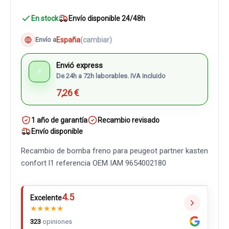
En stock
Envío disponible 24/48h
España
(cambiar)
Envío a
Envió express
⚡
De 24h a 72h laborables. IVA incluido
7,26 €
1 año de garantía
Recambio revisado
Envío disponible
Recambio de bomba freno para peugeot partner kasten
confort l1 referencia OEM IAM 9654002180
4.5
Excelente
★
★
★
★
★
323
opiniones