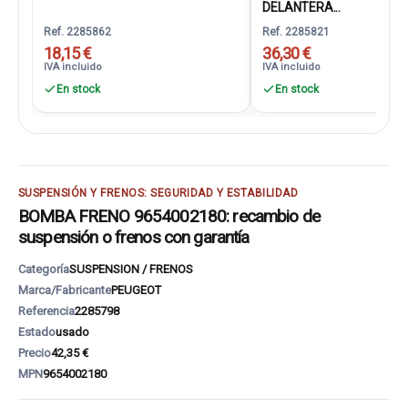
DELANTERA...
Ref. 2285862
Ref. 2285821
18,15 €
36,30 €
IVA incluido
IVA incluido
En stock
En stock
SUSPENSIÓN Y FRENOS: SEGURIDAD Y ESTABILIDAD
BOMBA FRENO 9654002180: recambio de
suspensión o frenos con garantía
Categoría
SUSPENSION / FRENOS
Marca/Fabricante
PEUGEOT
Referencia
2285798
Estado
usado
Precio
42,35 €
MPN
9654002180