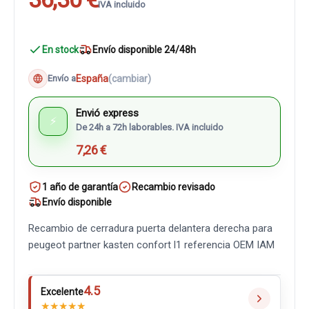
IVA incluido
En stock
Envío disponible 24/48h
España
(cambiar)
Envío a
Envió express
⚡
De 24h a 72h laborables. IVA incluido
7,26 €
1 año de garantía
Recambio revisado
Envío disponible
Recambio de cerradura puerta delantera derecha para
peugeot partner kasten confort l1 referencia OEM IAM
4.5
Excelente
★
★
★
★
★