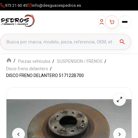
973 21 60 45
info@desguacespedros.es
Buscar productos
search
Piezas vehículos
SUSPENSION / FRENOS
Disco freno delantero
DISCO FRENO DELANTERO 517122B700