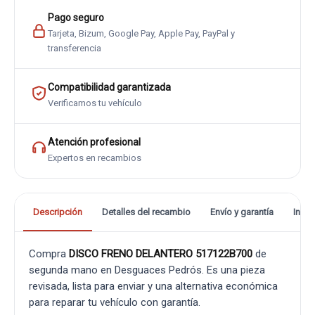
Pago seguro
Tarjeta, Bizum, Google Pay, Apple Pay, PayPal y
transferencia
Compatibilidad garantizada
Verificamos tu vehículo
Atención profesional
Expertos en recambios
Descripción
Detalles del recambio
Envío y garantía
Info
Compra
DISCO FRENO DELANTERO 517122B700
de
segunda mano en Desguaces Pedrós. Es una pieza
revisada, lista para enviar y una alternativa económica
para reparar tu vehículo con garantía.