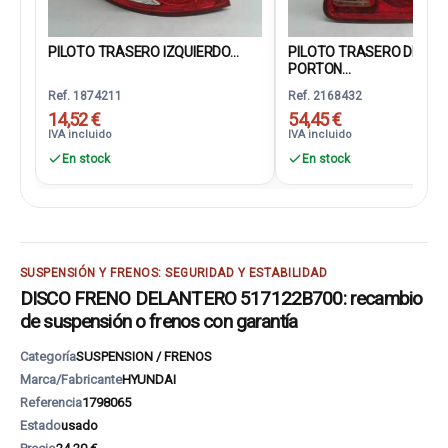
PILOTO TRASERO IZQUIERDO...
PILOTO TRASERO DEREC
PORTON...
Ref. 1874211
Ref. 2168432
14,52 €
54,45 €
IVA incluido
IVA incluido
En stock
En stock
SUSPENSIÓN Y FRENOS: SEGURIDAD Y ESTABILIDAD
DISCO FRENO DELANTERO 517122B700: recambio
de suspensión o frenos con garantía
Categoría
SUSPENSION / FRENOS
Marca/Fabricante
HYUNDAI
Referencia
1798065
Estado
usado