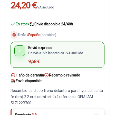
24,20 €
IVA incluido
En stock
Envío disponible 24/48h
España
(cambiar)
Envío a
Envió express
⚡
De 24h a 72h laborables. IVA incluido
9,68 €
1 año de garantía
Recambio revisado
Envío disponible
Recambio de disco freno delantero para hyundai santa
fe (bm) 2.2 crdi comfort 4x4 referencia OEM IAM
517122B700
4.5