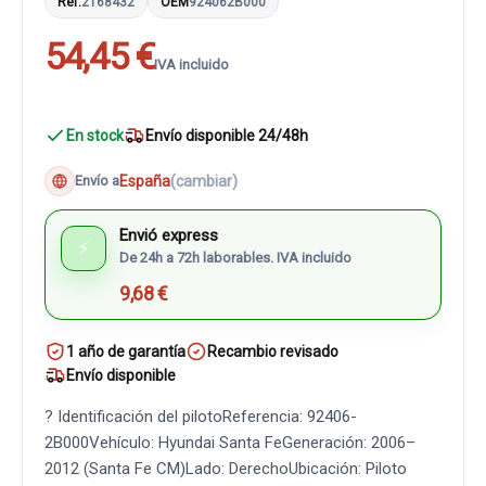
Ref.
2168432
OEM
924062B000
54,45 €
IVA incluido
En stock
Envío disponible 24/48h
España
(cambiar)
Envío a
Envió express
⚡
De 24h a 72h laborables. IVA incluido
9,68 €
1 año de garantía
Recambio revisado
Envío disponible
? Identificación del pilotoReferencia: 92406-
2B000Vehículo: Hyundai Santa FeGeneración: 2006–
2012 (Santa Fe CM)Lado: DerechoUbicación: Piloto