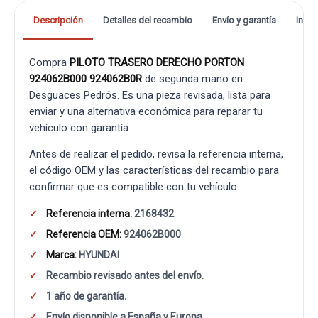
Descripción
Detalles del recambio
Envío y garantía
Info
Compra
PILOTO TRASERO DERECHO PORTON
924062B000 924062B0R
de segunda mano en
Desguaces Pedrós. Es una pieza revisada, lista para
enviar y una alternativa económica para reparar tu
vehículo con garantía.
Antes de realizar el pedido, revisa la referencia interna,
el código OEM y las características del recambio para
confirmar que es compatible con tu vehículo.
Referencia interna:
2168432
Referencia OEM:
924062B000
Marca:
HYUNDAI
Recambio revisado antes del envío.
1 año de garantía.
Envío disponible a España y Europa.