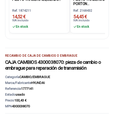
PORTON...
Ref. 1874211
Ref. 2168432
14,52 €
54,45 €
IVA incluido
IVA incluido
En stock
En stock
RECAMBIO DE CAJA DE CAMBIOS O EMBRAGUE
CAJA CAMBIOS 4300038070: pieza de cambio o
embrague para reparación de transmisión
Categoría
CAMBIO/EMBRAGUE
Marca/Fabricante
HYUNDAI
Referencia
1777141
Estado
usado
Precio
100,43 €
MPN
4300038070