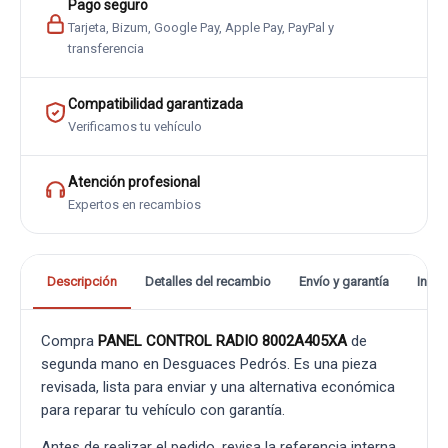
Pago seguro
Tarjeta, Bizum, Google Pay, Apple Pay, PayPal y
transferencia
Compatibilidad garantizada
Verificamos tu vehículo
Atención profesional
Expertos en recambios
Descripción
Detalles del recambio
Envío y garantía
Info
Compra
PANEL CONTROL RADIO 8002A405XA
de
segunda mano en Desguaces Pedrós. Es una pieza
revisada, lista para enviar y una alternativa económica
para reparar tu vehículo con garantía.
Antes de realizar el pedido, revisa la referencia interna,