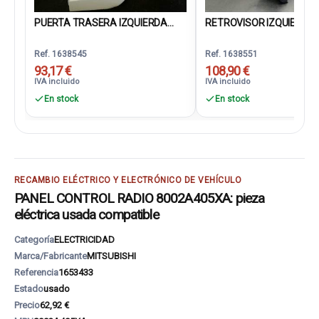
PUERTA TRASERA IZQUIERDA...
RETROVISOR IZQUIERDO
Ref. 1638545
Ref. 1638551
93,17 €
108,90 €
IVA incluido
IVA incluido
En stock
En stock
RECAMBIO ELÉCTRICO Y ELECTRÓNICO DE VEHÍCULO
PANEL CONTROL RADIO 8002A405XA: pieza
eléctrica usada compatible
Categoría
ELECTRICIDAD
Marca/Fabricante
MITSUBISHI
Referencia
1653433
Estado
usado
Precio
62,92 €