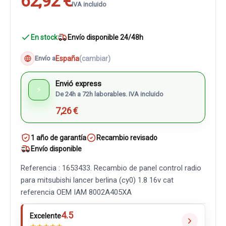
62,92 €
IVA incluido
En stock
Envío disponible 24/48h
España
(cambiar)
Envío a
Envió express
⚡
De 24h a 72h laborables. IVA incluido
7,26 €
1 año de garantía
Recambio revisado
Envío disponible
Referencia : 1653433. Recambio de panel control radio
para mitsubishi lancer berlina (cy0) 1.8 16v cat
referencia OEM IAM 8002A405XA
4.5
Excelente