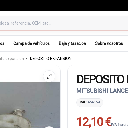
0
os
Campa de vehículos
Baja y tasación
Sobre nosotros
ito expansion
DEPOSITO EXPANSION
DEPOSITO
MITSUBISHI LANCER
Ref.
1656154
12,10 €
IVA inclui