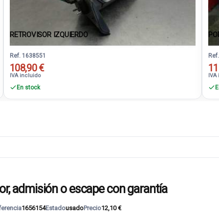
RETROVISOR IZQUIERDO
PO
Ref. 1638551
Ref
108,90 €
11
IVA incluido
IVA 
En stock
E
, admisión o escape con garantía
ferencia
1656154
Estado
usado
Precio
12,10 €