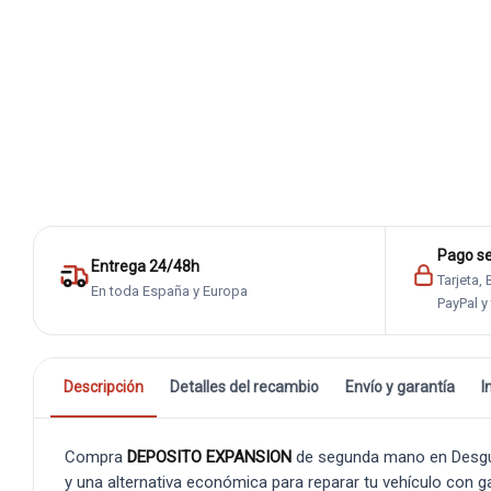
Pago s
Entrega 24/48h
Tarjeta,
En toda España y Europa
PayPal y
Descripción
Detalles del recambio
Envío y garantía
I
Compra
DEPOSITO EXPANSION
de segunda mano en Desguac
y una alternativa económica para reparar tu vehículo con ga