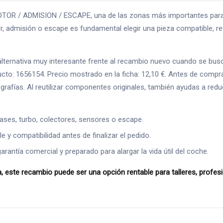
OR / ADMISION / ESCAPE, una de las zonas más importantes para el 
 admisión o escape es fundamental elegir una pieza compatible, rev
rnativa muy interesante frente al recambio nuevo cuando se busca a
cto: 1656154. Precio mostrado en la ficha: 12,10 €. Antes de compr
tografías. Al reutilizar componentes originales, también ayudas a re
ases, turbo, colectores, sensores o escape.
 y compatibilidad antes de finalizar el pedido.
ntía comercial y preparado para alargar la vida útil del coche.
te recambio puede ser una opción rentable para talleres, profesio