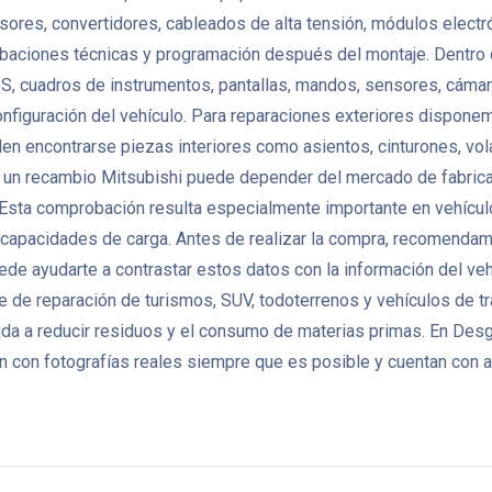
ores, convertidores, cableados de alta tensión, módulos electr
aciones técnicas y programación después del montaje. Dentro del
S, cuadros de instrumentos, pantallas, mandos, sensores, cámara
configuración del vehículo. Para reparaciones exteriores dispone
ueden encontrarse piezas interiores como asientos, cinturones, vo
un recambio Mitsubishi puede depender del mercado de fabricació
o. Esta comprobación resulta especialmente importante en vehíc
o capacidades de carga. Antes de realizar la compra, recomendamos
puede ayudarte a contrastar estos datos con la información del ve
 de reparación de turismos, SUV, todoterrenos y vehículos de tr
yuda a reducir residuos y el consumo de materias primas. En D
 con fotografías reales siempre que es posible y cuentan con at