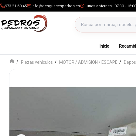
973 21 60 45
info@desguacespedros.es
Lunes a viernes · 07:30 - 15:0
Buscar productos
Inicio
Recambi
Piezas vehículos
MOTOR / ADMISION / ESCAPE
Depos