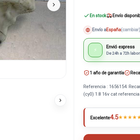
En stock
Envío disponi
Envío a
España
(cambiar
Envió express
⚡
De 24h a 72h labor
1 año de garantía
Reca
Referencia : 1656154. Reca
(cy0) 1.8 16v cat referenc
4.5
★
★
★
★
Excelente