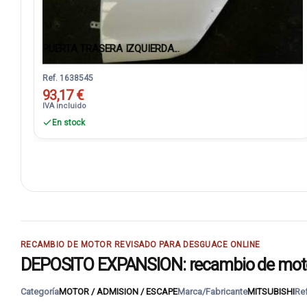
PUERTA TRASERA IZQUIERDA...
Ref. 1638545
93,17 €
IVA incluido
En stock
RECAMBIO DE MOTOR REVISADO PARA DESGUACE ONLINE
DEPOSITO EXPANSION: recambio de motor
Categoría
MOTOR / ADMISION / ESCAPE
Marca/Fabricante
MITSUBISHI
Re