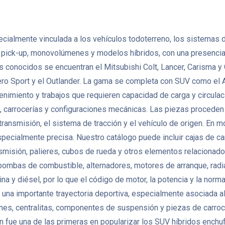
ecialmente vinculada a los vehículos todoterreno, los sistemas 
, pick-up, monovolúmenes y modelos híbridos, con una presencia 
s conocidos se encuentran el Mitsubishi Colt, Lancer, Carisma y
o Sport y el Outlander. La gama se completa con SUV como el A
antenimiento y trabajos que requieren capacidad de carga y circu
 carrocerías y configuraciones mecánicas. Las piezas proceden
 transmisión, el sistema de tracción y el vehículo de origen. En
pecialmente precisa. Nuestro catálogo puede incluir cajas de ca
ansmisión, palieres, cubos de rueda y otros elementos relacion
 bombas de combustible, alternadores, motores de arranque, radi
na y diésel, por lo que el código de motor, la potencia y la no
na importante trayectoria deportiva, especialmente asociada al 
nes, centralitas, componentes de suspensión y piezas de carro
n fue una de las primeras en popularizar los SUV híbridos enchu