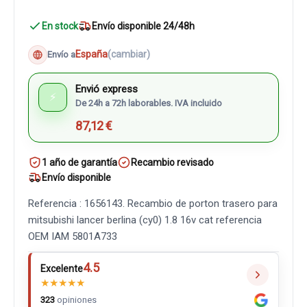
En stock
Envío disponible 24/48h
España
(cambiar)
Envío a
Envió express
⚡
De 24h a 72h laborables. IVA incluido
87,12 €
1 año de garantía
Recambio revisado
Envío disponible
Referencia : 1656143. Recambio de porton trasero para
mitsubishi lancer berlina (cy0) 1.8 16v cat referencia
OEM IAM 5801A733
4.5
Excelente
★
★
★
★
★
323
opiniones