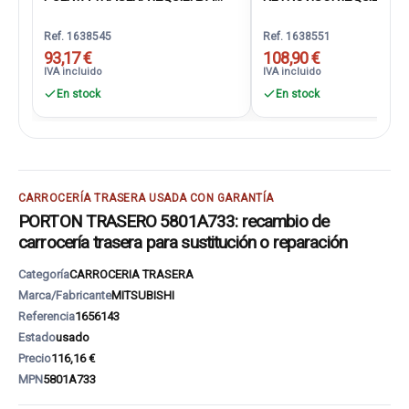
Ref. 1638545
Ref. 1638551
93,17 €
108,90 €
IVA incluido
IVA incluido
En stock
En stock
CARROCERÍA TRASERA USADA CON GARANTÍA
PORTON TRASERO 5801A733: recambio de
carrocería trasera para sustitución o reparación
Categoría
CARROCERIA TRASERA
Marca/Fabricante
MITSUBISHI
Referencia
1656143
Estado
usado
Precio
116,16 €
MPN
5801A733