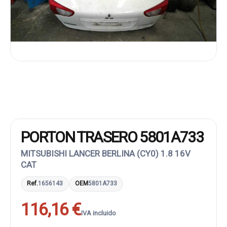
PORTON TRASERO 5801A733
MITSUBISHI LANCER BERLINA (CY0) 1.8 16V
CAT
Ref.
1656143
OEM
5801A733
116,16 €
IVA incluido