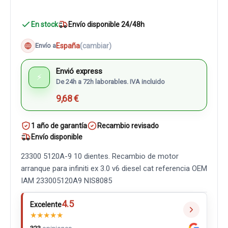
En stock
Envío disponible 24/48h
España
(cambiar)
Envío a
Envió express
⚡
De 24h a 72h laborables. IVA incluido
9,68 €
1 año de garantía
Recambio revisado
Envío disponible
23300 5120A-9 10 dientes. Recambio de motor
arranque para infiniti ex 3.0 v6 diesel cat referencia OEM
IAM 233005120A9 NIS8085
4.5
Excelente
★
★
★
★
★