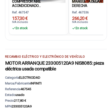
COMPRESOR AIRE
MANGUETA DELANTERA
ACONDICIONADO...
DERECHA
Ref. 467547
Ref. 467536
157,30 €
266,20 €
IVA incluido
IVA incluido
En stock
En stock
RECAMBIO ELÉCTRICO Y ELECTRÓNICO DE VEHÍCULO
MOTOR ARRANQUE 233005120A9 NIS8085: pieza
eléctrica usada compatible
Categoría
ELECTRICIDAD
Marca/Fabricante
INFINITI
Referencia
467545
Estado
usado
Precio
217,80 €
MPN
233005120A9