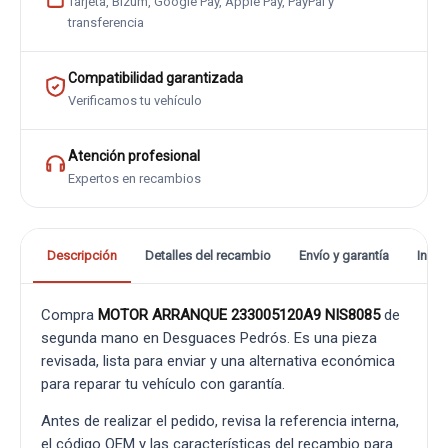
Tarjeta, Bizum, Google Pay, Apple Pay, PayPal y
transferencia
Compatibilidad garantizada
Verificamos tu vehículo
Atención profesional
Expertos en recambios
Descripción
Detalles del recambio
Envío y garantía
Info
Compra
MOTOR ARRANQUE 233005120A9 NIS8085
de
segunda mano en Desguaces Pedrós. Es una pieza
revisada, lista para enviar y una alternativa económica
para reparar tu vehículo con garantía.
Antes de realizar el pedido, revisa la referencia interna,
el código OEM y las características del recambio para