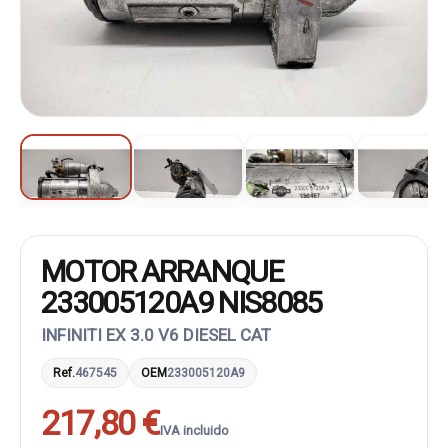
MOTOR ARRANQUE
233005120A9 NIS8085
INFINITI EX 3.0 V6 DIESEL CAT
Ref.
467545
OEM
233005120A9
217,80 €
IVA incluido