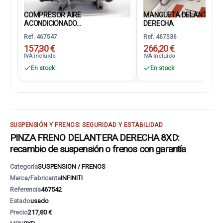
COMPRESOR AIRE
MANGUETA DELANTERA
ACONDICIONADO...
DERECHA
Ref. 467547
Ref. 467536
157,30 €
266,20 €
IVA incluido
IVA incluido
En stock
En stock
SUSPENSIÓN Y FRENOS: SEGURIDAD Y ESTABILIDAD
PINZA FRENO DELANTERA DERECHA 8XD:
recambio de suspensión o frenos con garantía
Categoría
SUSPENSION / FRENOS
Marca/Fabricante
INFINITI
Referencia
467542
Estado
usado
Precio
217,80 €