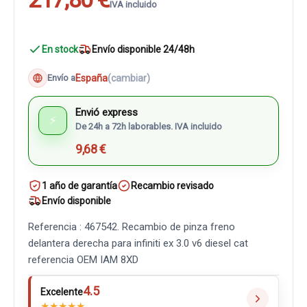
IVA incluido
En stock
Envío disponible 24/48h
España
(cambiar)
Envío a
Envió express
⚡
De 24h a 72h laborables. IVA incluido
9,68 €
1 año de garantía
Recambio revisado
Envío disponible
Referencia : 467542. Recambio de pinza freno
delantera derecha para infiniti ex 3.0 v6 diesel cat
referencia OEM IAM 8XD
4.5
Excelente
★
★
★
★
★