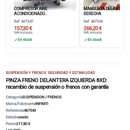
COMPRESOR AIRE
MANGUETA DELANTERA
ACONDICIONADO...
DERECHA
Ref. 467547
Ref. 467536
157,30 €
266,20 €
IVA incluido
IVA incluido
En stock
En stock
SUSPENSIÓN Y FRENOS: SEGURIDAD Y ESTABILIDAD
PINZA FRENO DELANTERA IZQUIERDA 8XD:
recambio de suspensión o frenos con garantía
Categoría
SUSPENSION / FRENOS
Marca/Fabricante
INFINITI
Referencia
467543
Estado
usado
Precio
217,80 €