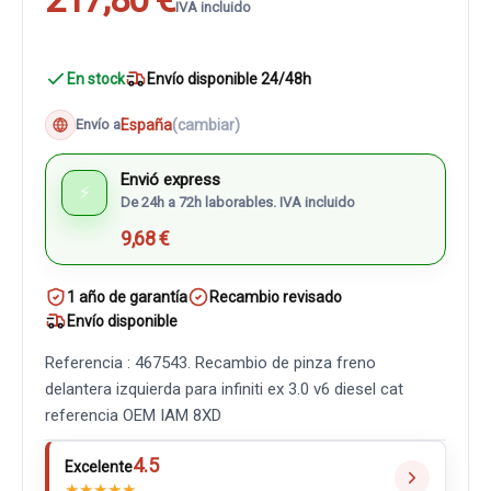
IVA incluido
En stock
Envío disponible 24/48h
España
(cambiar)
Envío a
Envió express
⚡
De 24h a 72h laborables. IVA incluido
9,68 €
1 año de garantía
Recambio revisado
Envío disponible
Referencia : 467543. Recambio de pinza freno
delantera izquierda para infiniti ex 3.0 v6 diesel cat
referencia OEM IAM 8XD
4.5
Excelente
★
★
★
★
★