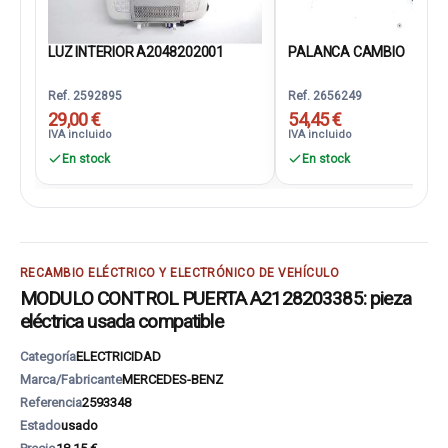
LUZ INTERIOR A2048202001
PALANCA CAMBIO
Ref. 2592895
Ref. 2656249
29,00 €
54,45 €
IVA incluido
IVA incluido
En stock
En stock
RECAMBIO ELÉCTRICO Y ELECTRÓNICO DE VEHÍCULO
MODULO CONTROL PUERTA A2128203385: pieza
eléctrica usada compatible
Categoría
ELECTRICIDAD
Marca/Fabricante
MERCEDES-BENZ
Referencia
2593348
Estado
usado