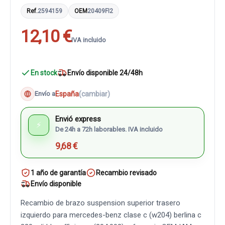
Ref.
2594159
OEM
20409FI2
12,10 €
IVA incluido
En stock
Envío disponible 24/48h
España
(cambiar)
Envío a
Envió express
⚡
De 24h a 72h laborables. IVA incluido
9,68 €
1 año de garantía
Recambio revisado
Envío disponible
Recambio de brazo suspension superior trasero
izquierdo para mercedes-benz clase c (w204) berlina c