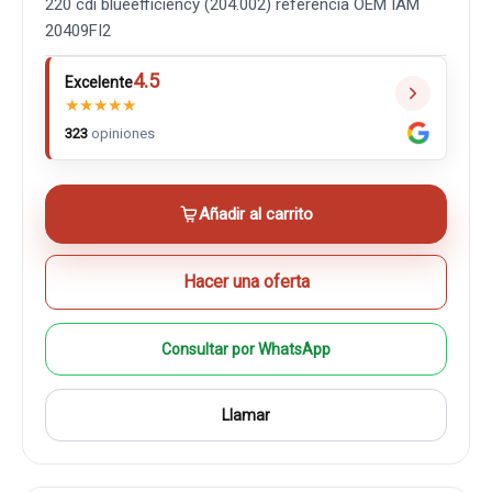
220 cdi blueefficiency (204.002) referencia OEM IAM
20409FI2
4.5
Excelente
★
★
★
★
★
323
opiniones
Añadir al carrito
Hacer una oferta
Consultar por WhatsApp
Llamar