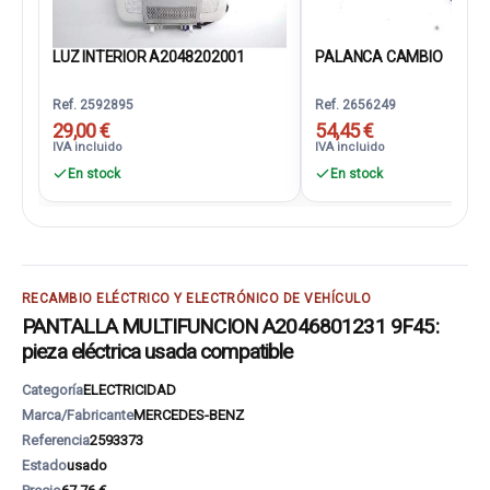
LUZ INTERIOR A2048202001
PALANCA CAMBIO
Ref. 2592895
Ref. 2656249
29,00 €
54,45 €
IVA incluido
IVA incluido
En stock
En stock
RECAMBIO ELÉCTRICO Y ELECTRÓNICO DE VEHÍCULO
PANTALLA MULTIFUNCION A2046801231 9F45:
pieza eléctrica usada compatible
Categoría
ELECTRICIDAD
Marca/Fabricante
MERCEDES-BENZ
Referencia
2593373
Estado
usado