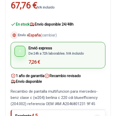
67,76 €
IVA incluido
En stock
Envío disponible 24/48h
España
(cambiar)
Envío a
Envió express
⚡
De 24h a 72h laborables. IVA incluido
7,26 €
1 año de garantía
Recambio revisado
Envío disponible
Recambio de pantalla multifuncion para mercedes-
benz clase c (w204) berlina c 220 cdi blueefficiency
(204.002) referencia OEM IAM A2046801231 9F45
4.5