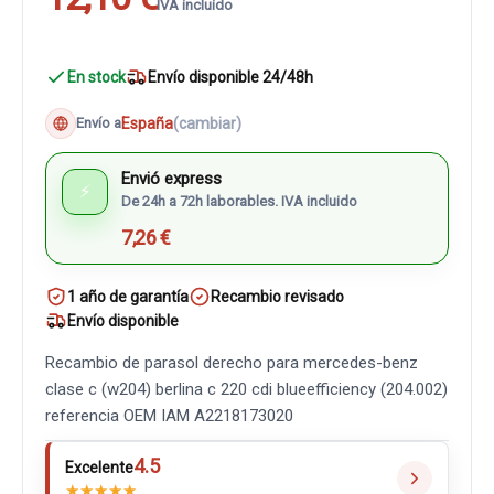
IVA incluido
En stock
Envío disponible 24/48h
España
(cambiar)
Envío a
Envió express
⚡
De 24h a 72h laborables. IVA incluido
7,26 €
1 año de garantía
Recambio revisado
Envío disponible
Recambio de parasol derecho para mercedes-benz
clase c (w204) berlina c 220 cdi blueefficiency (204.002)
referencia OEM IAM A2218173020
4.5
Excelente
★
★
★
★
★