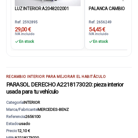
LUZ INTERIOR A2048202001
PALANCA CAMBIO
Ref. 2592895
Ref. 2656249
29,00 €
54,45 €
IVA incluido
IVA incluido
En stock
En stock
RECAMBIO INTERIOR PARA MEJORAR EL HABITÁCULO
PARASOL DERECHO A2218173020: pieza interior
usada para tu vehículo
Categoría
INTERIOR
Marca/Fabricante
MERCEDES-BENZ
Referencia
2656100
Estado
usado
Precio
12,10 €
MPN
A2218173020