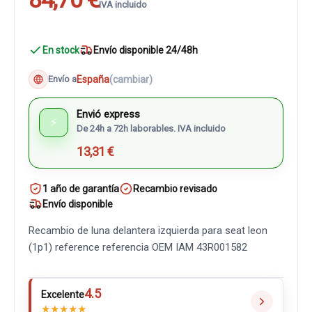
IVA incluido
En stock
Envío disponible 24/48h
España
(cambiar)
Envío a
Envió express
⚡
De 24h a 72h laborables. IVA incluido
13,31 €
1 año de garantía
Recambio revisado
Envío disponible
Recambio de luna delantera izquierda para seat leon
(1p1) reference referencia OEM IAM 43R001582
4.5
Excelente
★
★
★
★
★