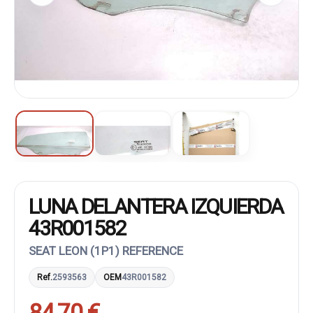
LUNA DELANTERA IZQUIERDA
43R001582
SEAT LEON (1P1) REFERENCE
Ref.
2593563
OEM
43R001582
84,70 €