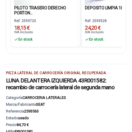
PILOTO TRASERO DERECHO
DEPOSITO LIMPIA 1K095
PORTON...
Ref. 2593720
Ref. 2593528
18,15 €
24,20 €
IVA incluido
IVA incluido
En stock
En stock
PIEZA LATERAL DE CARROCERÍA ORIGINAL RECUPERADA
LUNA DELANTERA IZQUIERDA 43R001582:
recambio de carrocería lateral de segunda mano
Categoría
CARROCERIA LATERALES
Marca/Fabricante
SEAT
Referencia
2593563
Estado
usado
Precio
84,70 €
MPN
43R001582