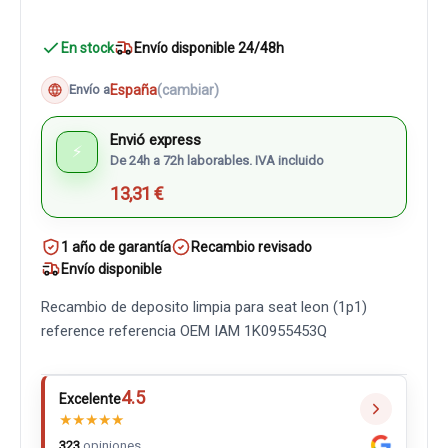
En stock
Envío disponible 24/48h
España
(cambiar)
Envío a
Envió express
⚡
De 24h a 72h laborables. IVA incluido
13,31 €
1 año de garantía
Recambio revisado
Envío disponible
Recambio de deposito limpia para seat leon (1p1)
reference referencia OEM IAM 1K0955453Q
4.5
Excelente
★
★
★
★
★
323
opiniones