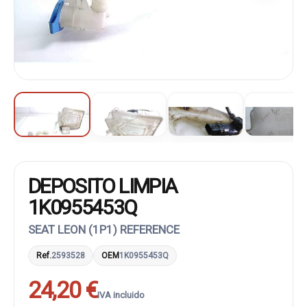
DEPOSITO LIMPIA
1K0955453Q
SEAT LEON (1P1) REFERENCE
Ref.
2593528
OEM
1K0955453Q
24,20 €
IVA incluido