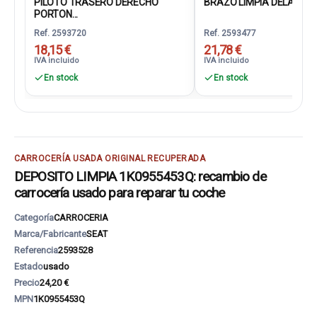
PILOTO TRASERO DERECHO
BRAZO LIMPIA DELANTERO
PORTON...
Ref. 2593720
Ref. 2593477
18,15 €
21,78 €
IVA incluido
IVA incluido
En stock
En stock
CARROCERÍA USADA ORIGINAL RECUPERADA
DEPOSITO LIMPIA 1K0955453Q: recambio de
carrocería usado para reparar tu coche
Categoría
CARROCERIA
Marca/Fabricante
SEAT
Referencia
2593528
Estado
usado
Precio
24,20 €
MPN
1K0955453Q