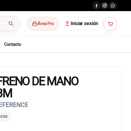
search
Iniciar sesión
Área Pro
Contacto
FRENO DE MANO
3M
REFERENCE
303M