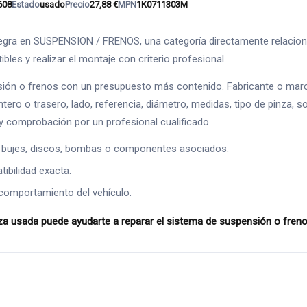
608
Estado
usado
Precio
27,88 €
MPN
1K0711303M
n SUSPENSION / FRENOS, una categoría directamente relacionada con
les y realizar el montaje con criterio profesional.
ión o frenos con un presupuesto más contenido. Fabricante o marca
ntero o trasero, lado, referencia, diámetro, medidas, tipo de pinza, s
 comprobación por un profesional cualificado.
 bujes, discos, bombas o componentes asociados.
ibilidad exacta.
comportamiento del vehículo.
sada puede ayudarte a reparar el sistema de suspensión o frenos 