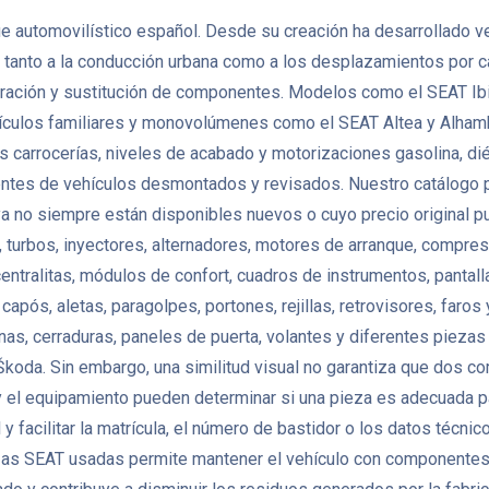
e automovilístico español. Desde su creación ha desarrollado v
tanto a la conducción urbana como a los desplazamientos por ca
ación y sustitución de componentes. Modelos como el SEAT Ibiz
ículos familiares y monovolúmenes como el SEAT Altea y Alham
carrocerías, niveles de acabado y motorizaciones gasolina, dié
s de vehículos desmontados y revisados. Nuestro catálogo pu
ya no siempre están disponibles nuevos o cuyo precio original p
 turbos, inyectores, alternadores, motores de arranque, compres
ralitas, módulos de confort, cuadros de instrumentos, pantall
após, aletas, paragolpes, portones, rejillas, retrovisores, faros 
nas, cerraduras, paneles de puerta, volantes y diferentes pie
koda. Sin embargo, una similitud visual no garantiza que dos c
a y el equipamiento pueden determinar si una pieza es adecuada pa
 facilitar la matrícula, el número de bastidor o los datos técni
ezas SEAT usadas permite mantener el vehículo con componentes or