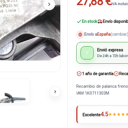
27,88 €
IVA inclui
En stock
Envío disponi
Envío a
España
(cambiar
Envió express
⚡
De 24h a 72h labor
1 año de garantía
Reca
Recambio de palanca freno
IAM 1K0711303M
4.5
★
★
★
★
Excelente