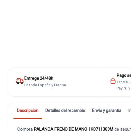
Pago s
Entrega 24/48h
Tarjeta,
En toda España y Europa
PayPal y
Descripción
Detalles del recambio
Envío y garantía
I
Compra
PALANCA FRENO DE MANO 1K0711303M
de segu