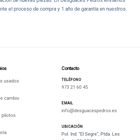
bricación de nuevas piezas. En Desguaces Pedrós enviamos
nte el proceso de compra y 1 año de garantía en nuestros
ios
Contacto
TELÉFONO
s usados
973 21 60 45
de cambio
EMAIL
info@desguacespedros.es
 pilotos
UBICACIÓN
ería
Pol. Ind. "El Segre", Ptda. Les