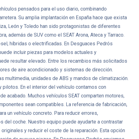
ehículos pensados para el uso diario, combinando
rretera. Su amplia implantación en España hace que exista
a, León y Toledo han sido protagonistas de diferentes
bra, además de SUV como el SEAT Arona, Ateca y Tarraco.
sel, híbridas o electrificadas. En Desguaces Pedrós
ede incluir piezas para modelos actuales y
uede resultar elevado. Entre los recambios más solicitados
ores de aire acondicionado y sistemas de dirección.
as multimedia, unidades de ABS y mandos de climatización.
y pilotos. En el interior del vehículo contamos con
zas de acabado. Muchos vehículos SEAT comparten motores,
omponentes sean compatibles. La referencia de fabricación,
ra un vehículo concreto. Para reducir errores,
cos del coche. Nuestro equipo puede ayudarte a contrastar
iginales y reducir el coste de la reparación. Esta opción