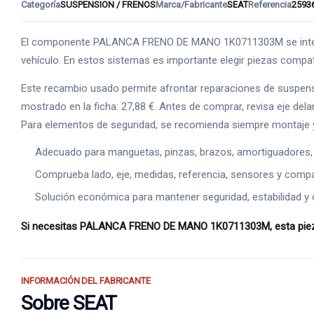
Categoría
SUSPENSION / FRENOS
Marca/Fabricante
SEAT
Referencia
2593
El componente PALANCA FRENO DE MANO 1K0711303M se integra e
vehículo. En estos sistemas es importante elegir piezas compatib
Este recambio usado permite afrontar reparaciones de suspens
mostrado en la ficha: 27,88 €. Antes de comprar, revisa eje dela
Para elementos de seguridad, se recomienda siempre montaje y
Adecuado para manguetas, pinzas, brazos, amortiguadores,
Comprueba lado, eje, medidas, referencia, sensores y compat
Solución económica para mantener seguridad, estabilidad y 
Si necesitas PALANCA FRENO DE MANO 1K0711303M, esta pieza u
INFORMACIÓN DEL FABRICANTE
Sobre SEAT