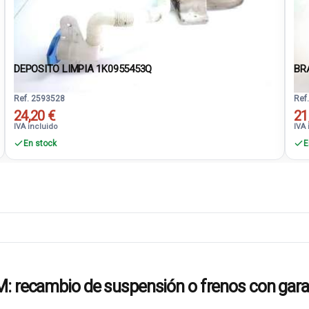
DEPOSITO LIMPIA 1K0955453Q
BR
Ref. 2593528
Ref
24,20 €
21
IVA incluido
IVA 
En stock
E
cambio de suspensión o frenos con gara