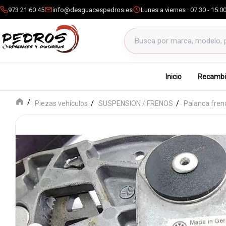
973 21 60 45
info@desguacespedros.es
Lunes a viernes · 07:30 - 15:0
Buscar productos
Inicio
Recambi
Piezas vehículos
SUSPENSION / FRENOS
Palanca fre