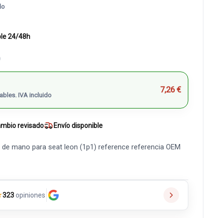
do
ble 24/48h
)
7,26 €
ables. IVA incluido
mbio revisado
Envío disponible
 de mano para seat leon (1p1) reference referencia OEM
★
323
opiniones