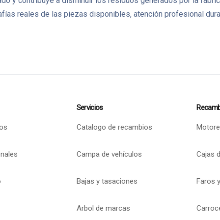
tado y contribuye a disminuir los residuos generados por la fa
as reales de las piezas disponibles, atención profesional dura
Servicios
Recamb
os
Catalogo de recambios
Motore
onales
Campa de vehículos
Cajas 
o
Bajas y tasaciones
Faros y
Arbol de marcas
Carroc