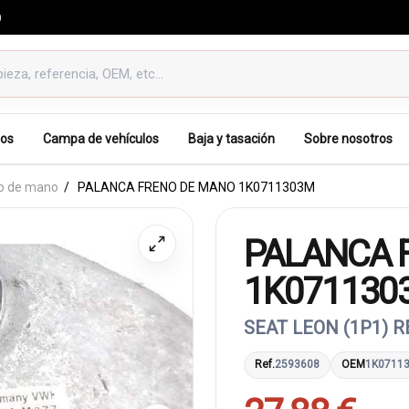
0
os
Campa de vehículos
Baja y tasación
Sobre nosotros
no de mano
PALANCA FRENO DE MANO 1K0711303M
PALANCA 
1K071130
SEAT LEON (1P1) 
Ref.
2593608
OEM
1K0711