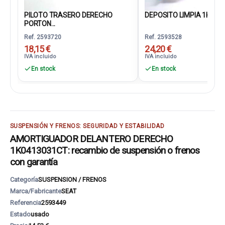
PILOTO TRASERO DERECHO
DEPOSITO LIMPIA 1K095
PORTON...
Ref. 2593720
Ref. 2593528
18,15 €
24,20 €
IVA incluido
IVA incluido
En stock
En stock
SUSPENSIÓN Y FRENOS: SEGURIDAD Y ESTABILIDAD
AMORTIGUADOR DELANTERO DERECHO
1K0413031CT: recambio de suspensión o frenos
con garantía
Categoría
SUSPENSION / FRENOS
Marca/Fabricante
SEAT
Referencia
2593449
Estado
usado