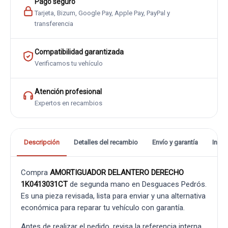
Pago seguro
Tarjeta, Bizum, Google Pay, Apple Pay, PayPal y
transferencia
Compatibilidad garantizada
Verificamos tu vehículo
Atención profesional
Expertos en recambios
Descripción
Detalles del recambio
Envío y garantía
Info
Compra
AMORTIGUADOR DELANTERO DERECHO
1K0413031CT
de segunda mano en Desguaces Pedrós.
Es una pieza revisada, lista para enviar y una alternativa
económica para reparar tu vehículo con garantía.
Antes de realizar el pedido, revisa la referencia interna,