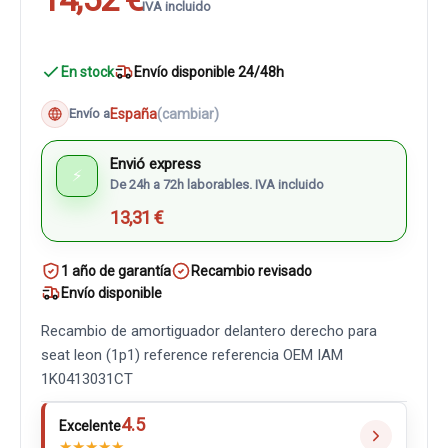
IVA incluido
En stock
Envío disponible 24/48h
España
(cambiar)
Envío a
Envió express
⚡
De 24h a 72h laborables. IVA incluido
13,31 €
1 año de garantía
Recambio revisado
Envío disponible
Recambio de amortiguador delantero derecho para
seat leon (1p1) reference referencia OEM IAM
1K0413031CT
4.5
Excelente
★
★
★
★
★