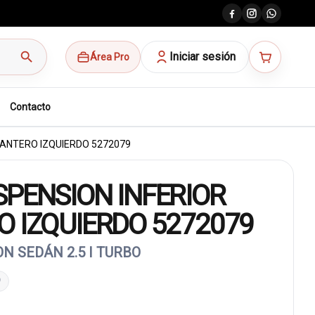
search
Iniciar sesión
Área Pro
Contacto
LANTERO IZQUIERDO 5272079
PENSION INFERIOR
 IZQUIERDO 5272079
N SEDÁN 2.5 I TURBO
9