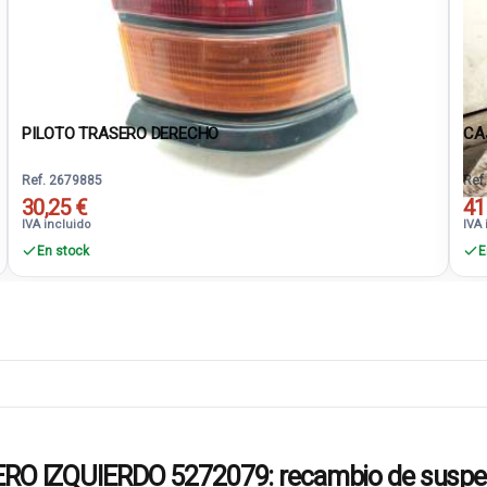
PILOTO TRASERO DERECHO
CA
Ref. 2679885
Ref
30,25 €
41
IVA incluido
IVA 
En stock
E
IZQUIERDO 5272079: recambio de suspensi