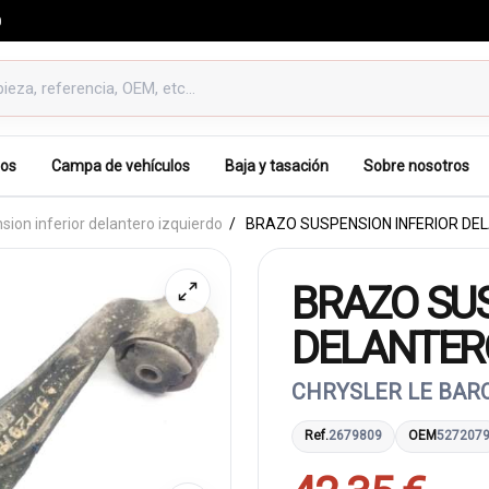
0
os
Campa de vehículos
Baja y tasación
Sobre nosotros
ion inferior delantero izquierdo
BRAZO SUSPENSION INFERIOR DE
BRAZO SUS
DELANTERO
CHRYSLER LE BARO
Ref.
2679809
OEM
527207