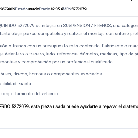
2679809
Estado
usado
Precio
42,35 €
MPN
5272079
O 5272079 se integra en SUSPENSION / FRENOS, una categoría dire
ante elegir piezas compatibles y realizar el montaje con criterio pro
sión o frenos con un presupuesto más contenido. Fabricante o mar
je delantero o trasero, lado, referencia, diámetro, medidas, tipo de 
montaje y comprobación por un profesional cualificado.
 bujes, discos, bombas o componentes asociados.
ibilidad exacta.
comportamiento del vehículo.
 5272079, esta pieza usada puede ayudarte a reparar el sistema 