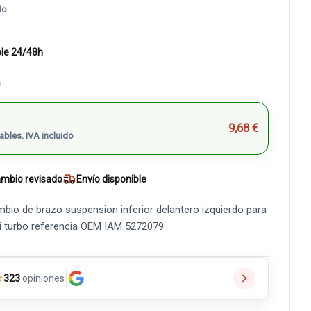
do
ble 24/48h
)
9,68 €
ables. IVA incluido
mbio revisado
Envío disponible
io de brazo suspension inferior delantero izquierdo para
5 i turbo referencia OEM IAM 5272079
★
323
opiniones