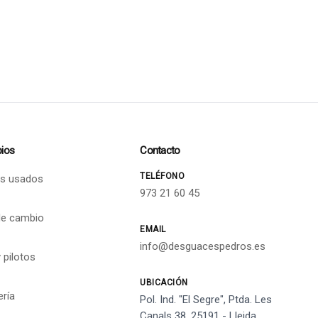
ios
Contacto
TELÉFONO
s usados
973 21 60 45
de cambio
EMAIL
info@desguacespedros.es
 pilotos
UBICACIÓN
ería
Pol. Ind. "El Segre", Ptda. Les
Canals 38, 25191 - Lleida