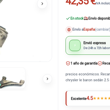
42,35 €
IVA inclui
En stock
Envío disponi
Envío a
España
(cambiar
Envió express
⚡
De 24h a 72h labor
1 año de garantía
Reca
precios económicos. Recamb
chrysler le baron sedán 2.
4.5
★
★
★
★
Excelente