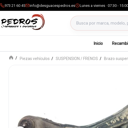
973 21 60 45
info@desguacespedros.es
Lunes a viernes · 07:30 - 15:0
Buscar productos
Inicio
Recambi
Piezas vehículos
SUSPENSION / FRENOS
Brazo suspens