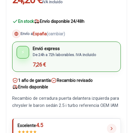
IVA incluido
En stock
Envío disponible 24/48h
España
(cambiar)
Envío a
Envió express
⚡
De 24h a 72h laborables. IVA incluido
7,26 €
1 año de garantía
Recambio revisado
Envío disponible
Recambio de cerradura puerta delantera izquierda para
chrysler le baron sedán 2.5 i turbo referencia OEM IAM
4.5
Excelente
★
★
★
★
★