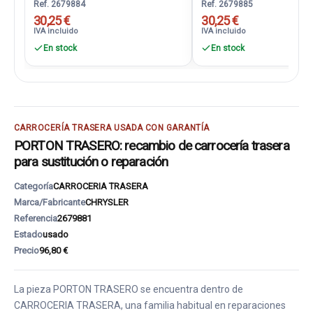
Ref. 2679884
Ref. 2679885
30,25 €
30,25 €
IVA incluido
IVA incluido
En stock
En stock
CARROCERÍA TRASERA USADA CON GARANTÍA
PORTON TRASERO: recambio de carrocería trasera
para sustitución o reparación
Categoría
CARROCERIA TRASERA
Marca/Fabricante
CHRYSLER
Referencia
2679881
Estado
usado
Precio
96,80 €
La pieza PORTON TRASERO se encuentra dentro de
CARROCERIA TRASERA, una familia habitual en reparaciones