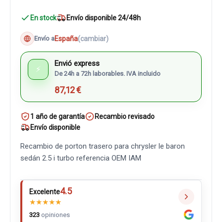
En stock
Envío disponible 24/48h
España
(cambiar)
Envío a
Envió express
⚡
De 24h a 72h laborables. IVA incluido
87,12 €
1 año de garantía
Recambio revisado
Envío disponible
Recambio de porton trasero para chrysler le baron
sedán 2.5 i turbo referencia OEM IAM
4.5
Excelente
★
★
★
★
★
323
opiniones