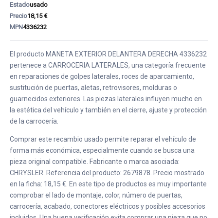
Estado
usado
Precio
18,15 €
MPN
4336232
El producto MANETA EXTERIOR DELANTERA DERECHA 4336232
pertenece a CARROCERIA LATERALES, una categoría frecuente
en reparaciones de golpes laterales, roces de aparcamiento,
sustitución de puertas, aletas, retrovisores, molduras o
guarnecidos exteriores. Las piezas laterales influyen mucho en
la estética del vehículo y también en el cierre, ajuste y protección
de la carrocería.
Comprar este recambio usado permite reparar el vehículo de
forma más económica, especialmente cuando se busca una
pieza original compatible. Fabricante o marca asociada:
CHRYSLER. Referencia del producto: 2679878. Precio mostrado
en la ficha: 18,15 €. En este tipo de productos es muy importante
comprobar el lado de montaje, color, número de puertas,
carrocería, acabado, conectores eléctricos y posibles accesorios
incluidos. Una buena verificación evita comprar una pieza que no