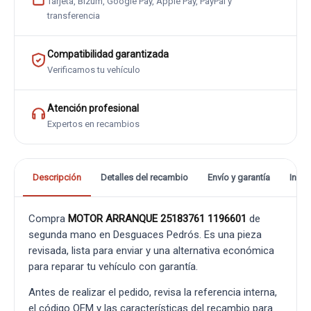
Tarjeta, Bizum, Google Pay, Apple Pay, PayPal y
transferencia
Compatibilidad garantizada
Verificamos tu vehículo
Atención profesional
Expertos en recambios
Descripción
Detalles del recambio
Envío y garantía
Info
Compra
MOTOR ARRANQUE 25183761 1196601
de
segunda mano en Desguaces Pedrós. Es una pieza
revisada, lista para enviar y una alternativa económica
para reparar tu vehículo con garantía.
Antes de realizar el pedido, revisa la referencia interna,
el código OEM y las características del recambio para