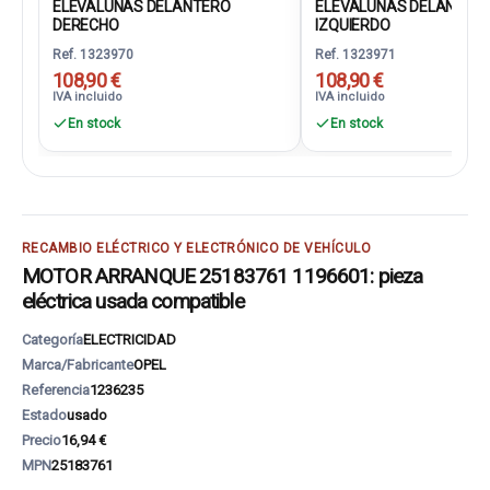
ELEVALUNAS DELANTERO
ELEVALUNAS DELANTER
DERECHO
IZQUIERDO
Ref. 1323970
Ref. 1323971
108,90 €
108,90 €
IVA incluido
IVA incluido
En stock
En stock
RECAMBIO ELÉCTRICO Y ELECTRÓNICO DE VEHÍCULO
MOTOR ARRANQUE 25183761 1196601: pieza
eléctrica usada compatible
Categoría
ELECTRICIDAD
Marca/Fabricante
OPEL
Referencia
1236235
Estado
usado
Precio
16,94 €
MPN
25183761