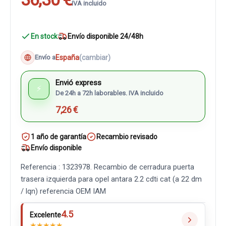
IVA incluido
En stock
Envío disponible 24/48h
España
(cambiar)
Envío a
Envió express
⚡
De 24h a 72h laborables. IVA incluido
7,26 €
1 año de garantía
Recambio revisado
Envío disponible
Referencia : 1323978. Recambio de cerradura puerta
trasera izquierda para opel antara 2.2 cdti cat (a 22 dm
/ lqn) referencia OEM IAM
4.5
Excelente
★
★
★
★
★