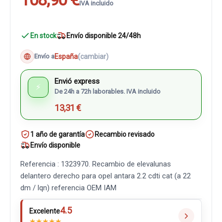
IVA incluido
En stock
Envío disponible 24/48h
España
(cambiar)
Envío a
Envió express
⚡
De 24h a 72h laborables. IVA incluido
13,31 €
1 año de garantía
Recambio revisado
Envío disponible
Referencia : 1323970. Recambio de elevalunas
delantero derecho para opel antara 2.2 cdti cat (a 22
dm / lqn) referencia OEM IAM
4.5
Excelente
★
★
★
★
★