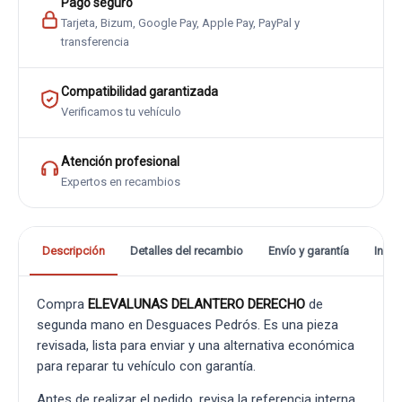
Pago seguro
Tarjeta, Bizum, Google Pay, Apple Pay, PayPal y
transferencia
Compatibilidad garantizada
Verificamos tu vehículo
Atención profesional
Expertos en recambios
Descripción
Detalles del recambio
Envío y garantía
Info
Compra
ELEVALUNAS DELANTERO DERECHO
de
segunda mano en Desguaces Pedrós. Es una pieza
revisada, lista para enviar y una alternativa económica
para reparar tu vehículo con garantía.
Antes de realizar el pedido, revisa la referencia interna,