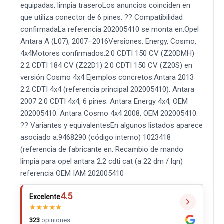
equipadas, limpia traseroLos anuncios coinciden en
que utiliza conector de 6 pines. ?? Compatibilidad
confirmadaLa referencia 202005410 se monta en:Opel
Antara A (L07), 2007–2016Versiones: Energy, Cosmo,
4x4Motores confirmados:2.0 CDTI 150 CV (Z20DMH)
2.2 CDTI 184 CV (Z22D1) 2.0 CDTI 150 CV (Z20S) en
versión Cosmo 4x4 Ejemplos concretos:Antara 2013
2.2 CDTI 4x4 (referencia principal 202005410). Antara
2007 2.0 CDTI 4x4, 6 pines. Antara Energy 4x4, OEM
202005410. Antara Cosmo 4x4 2008, OEM 202005410.
?? Variantes y equivalentesEn algunos listados aparece
asociado a:9468290 (código interno) 1023418
(referencia de fabricante en. Recambio de mando
limpia para opel antara 2.2 cdti cat (a 22 dm / lqn)
referencia OEM IAM 202005410
4.5
Excelente
★
★
★
★
★
323
opiniones