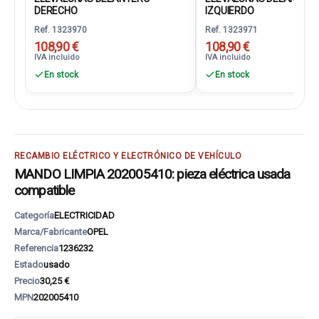
DERECHO
IZQUIERDO
Ref. 1323970
Ref. 1323971
108,90 €
108,90 €
IVA incluido
IVA incluido
En stock
En stock
RECAMBIO ELÉCTRICO Y ELECTRÓNICO DE VEHÍCULO
MANDO LIMPIA 202005410: pieza eléctrica usada
compatible
Categoría
ELECTRICIDAD
Marca/Fabricante
OPEL
Referencia
1236232
Estado
usado
Precio
30,25 €
MPN
202005410