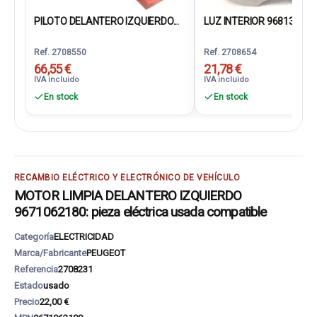
PILOTO DELANTERO IZQUIERDO...
LUZ INTERIOR 968137017
Ref. 2708550
Ref. 2708654
66,55 €
21,78 €
IVA incluido
IVA incluido
En stock
En stock
RECAMBIO ELÉCTRICO Y ELECTRÓNICO DE VEHÍCULO
MOTOR LIMPIA DELANTERO IZQUIERDO
9671062180: pieza eléctrica usada compatible
Categoría
ELECTRICIDAD
Marca/Fabricante
PEUGEOT
Referencia
2708231
Estado
usado
Precio
22,00 €