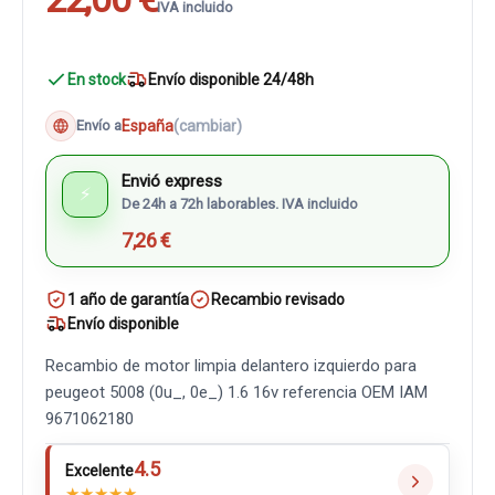
IVA incluido
En stock
Envío disponible 24/48h
España
(cambiar)
Envío a
Envió express
⚡
De 24h a 72h laborables. IVA incluido
7,26 €
1 año de garantía
Recambio revisado
Envío disponible
Recambio de motor limpia delantero izquierdo para
peugeot 5008 (0u_, 0e_) 1.6 16v referencia OEM IAM
9671062180
4.5
Excelente
★
★
★
★
★