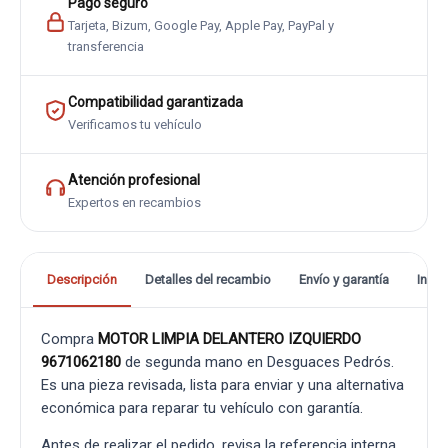
Pago seguro
Tarjeta, Bizum, Google Pay, Apple Pay, PayPal y
transferencia
Compatibilidad garantizada
Verificamos tu vehículo
Atención profesional
Expertos en recambios
Descripción
Detalles del recambio
Envío y garantía
Info
Compra
MOTOR LIMPIA DELANTERO IZQUIERDO
9671062180
de segunda mano en Desguaces Pedrós.
Es una pieza revisada, lista para enviar y una alternativa
económica para reparar tu vehículo con garantía.
Antes de realizar el pedido, revisa la referencia interna,