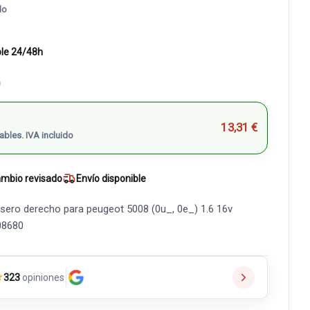
do
ble 24/48h
)
13,31 €
ables. IVA incluido
mbio revisado
Envío disponible
sero derecho para peugeot 5008 (0u_, 0e_) 1.6 16v
08680
★
323
opiniones