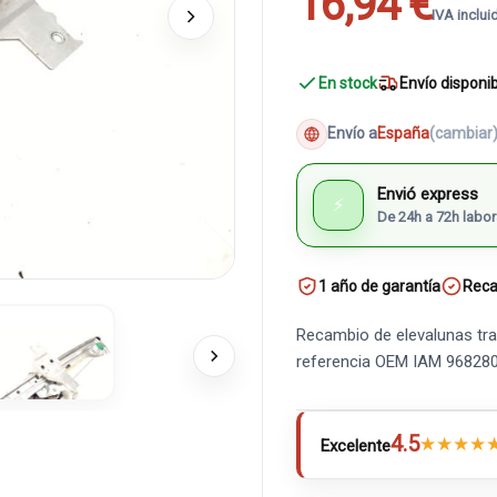
16,94 €
IVA inclui
En stock
Envío disponi
Envío a
España
(cambiar
Envió express
⚡
De 24h a 72h labor
1 año de garantía
Reca
Recambio de elevalunas tra
referencia OEM IAM 96828
4.5
★
★
★
★
Excelente