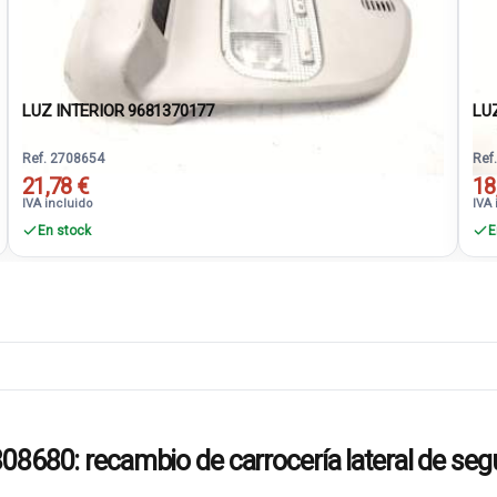
LUZ INTERIOR 9681370177
LU
Ref. 2708654
Ref
21,78 €
18
IVA incluido
IVA 
En stock
E
0: recambio de carrocería lateral de se