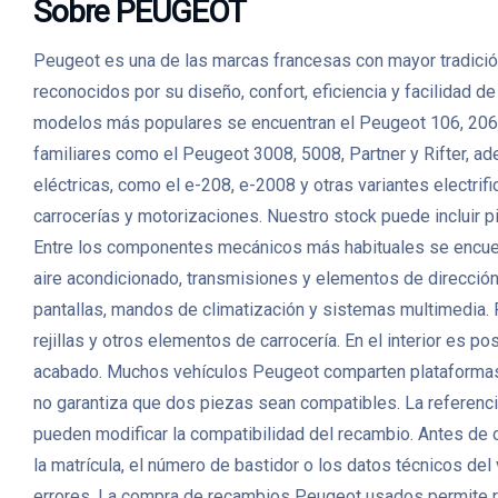
Sobre PEUGEOT
Peugeot es una de las marcas francesas con mayor tradición
reconocidos por su diseño, confort, eficiencia y facilidad 
modelos más populares se encuentran el Peugeot 106, 206,
familiares como el Peugeot 3008, 5008, Partner y Rifter, a
eléctricas, como el e-208, e-2008 y otras variantes elec
carrocerías y motorizaciones. Nuestro stock puede incluir p
Entre los componentes mecánicos más habituales se encuent
aire acondicionado, transmisiones y elementos de direcció
pantallas, mandos de climatización y sistemas multimedia. P
rejillas y otros elementos de carrocería. En el interior es p
acabado. Muchos vehículos Peugeot comparten plataformas, m
no garantiza que dos piezas sean compatibles. La referencia 
pueden modificar la compatibilidad del recambio. Antes de
la matrícula, el número de bastidor o los datos técnicos de
errores. La compra de recambios Peugeot usados permite r