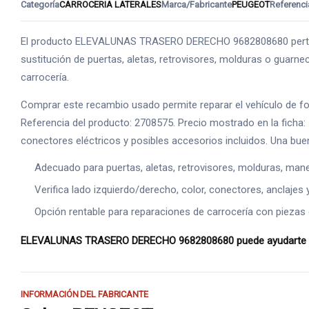
Categoría
CARROCERIA LATERALES
Marca/Fabricante
PEUGEOT
Referenci
El producto ELEVALUNAS TRASERO DERECHO 9682808680 pertene
sustitución de puertas, aletas, retrovisores, molduras o guarneci
carrocería.
Comprar este recambio usado permite reparar el vehículo de 
Referencia del producto: 2708575. Precio mostrado en la ficha:
conectores eléctricos y posibles accesorios incluidos. Una bue
Adecuado para puertas, aletas, retrovisores, molduras, manet
Verifica lado izquierdo/derecho, color, conectores, anclajes 
Opción rentable para reparaciones de carrocería con piezas o
ELEVALUNAS TRASERO DERECHO 9682808680 puede ayudarte a rec
INFORMACIÓN DEL FABRICANTE