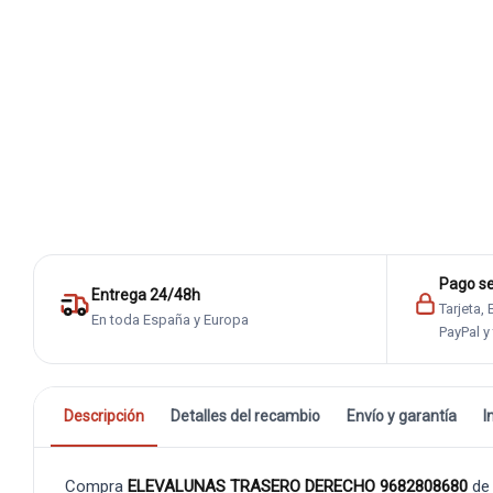
Pago s
Entrega 24/48h
Tarjeta,
En toda España y Europa
PayPal y
Descripción
Detalles del recambio
Envío y garantía
I
Compra
ELEVALUNAS TRASERO DERECHO 9682808680
de