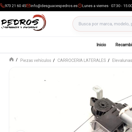
973 21 60 45
info@desguacespedros.es
Lunes a viernes · 07:30 - 15:0
Buscar productos
Inicio
Recambi
Piezas vehículos
CARROCERIA LATERALES
Elevalunas