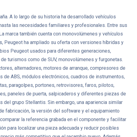
. A lo largo de su historia ha desarrollado vehículos
 hasta las necesidades familiares y profesionales. Entre sus
. La marca también cuenta con monovolúmenes y vehículos
s, Peugeot ha ampliado su oferta con versiones híbridas y
mbios Peugeot usados para diferentes generaciones,
anto de turismos como de SUV, monovolúmenes y furgonetas.
ctores, alternadores, motores de arranque, compresores de
es de ABS, módulos electrónicos, cuadros de instrumentos,
s, paragolpes, portones, retrovisores, faros, pilotos,
antes, paneles de puerta, salpicaderos y diferentes piezas de
del grupo Stellantis. Sin embargo, una apariencia similar
de fabricación, la versión del software y el equipamiento
mparar la referencia grabada en el componente y facilitar
ión para localizar una pieza adecuada y reducir posibles
 precio más competitivo que el recambio nuevo. Además,