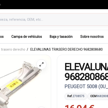
0
os
Campa de vehículos
Baja y tasación
Sobre nosotros
 trasero derecho
ELEVALUNAS TRASERO DERECHO 9682808680
ELEVALUN
96828086
PEUGEOT 5008 (0U_,
Ref.
2708575
OEM
968280