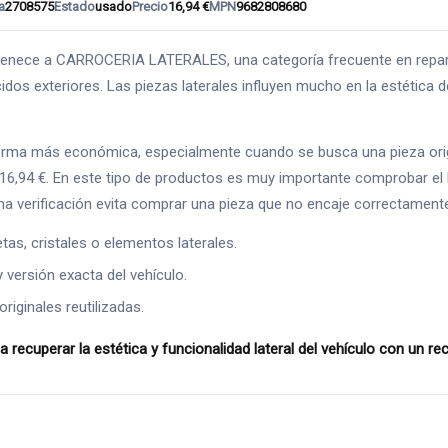
a
2708575
Estado
usado
Precio
16,94 €
MPN
9682808680
ce a CARROCERIA LATERALES, una categoría frecuente en reparaci
dos exteriores. Las piezas laterales influyen mucho en la estética de
forma más económica, especialmente cuando se busca una pieza orig
 16,94 €. En este tipo de productos es muy importante comprobar el 
na verificación evita comprar una pieza que no encaje correctament
as, cristales o elementos laterales.
y versión exacta del vehículo.
riginales reutilizadas.
uperar la estética y funcionalidad lateral del vehículo con un r