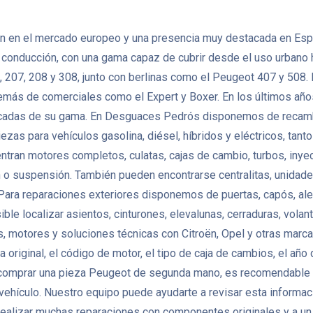
 en el mercado europeo y una presencia muy destacada en España
de conducción, con una gama capaz de cubrir desde el uso urbano
 207, 208 y 308, junto con berlinas como el Peugeot 407 y 508
demás de comerciales como el Expert y Boxer. En los últimos año
trificadas de su gama. En Desguaces Pedrós disponemos de reca
iezas para vehículos gasolina, diésel, híbridos y eléctricos, t
ran motores completos, culatas, cajas de cambio, turbos, inye
n o suspensión. También pueden encontrarse centralitas, unidad
ara reparaciones exteriores disponemos de puertas, capós, aleta
osible localizar asientos, cinturones, elevalunas, cerraduras, vol
otores y soluciones técnicas con Citroën, Opel y otras marcas 
original, el código de motor, el tipo de caja de cambios, el año 
 comprar una pieza Peugeot de segunda mano, es recomendable co
l vehículo. Nuestro equipo puede ayudarte a revisar esta informac
ealizar muchas reparaciones con componentes originales y a un