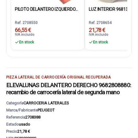
PILOTO DELANTERO IZQUIERDO...
LUZ INTERIOR 968137017
Ref. 2708550
Ref. 2708654
66,55 €
21,78 €
IVA incluido
IVA incluido
En stock
En stock
PIEZA LATERAL DE CARROCERÍA ORIGINAL RECUPERADA
ELEVALUNAS DELANTERO DERECHO 9682808880:
recambio de carrocería lateral de segunda mano
Categoría
CARROCERIA LATERALES
Marca/Fabricante
PEUGEOT
Referencia
2708388
Estado
usado
Precio
21,78 €