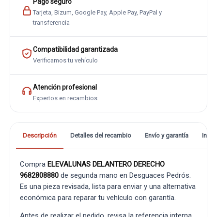
Pago seguro
Tarjeta, Bizum, Google Pay, Apple Pay, PayPal y
transferencia
Compatibilidad garantizada
Verificamos tu vehículo
Atención profesional
Expertos en recambios
Descripción
Detalles del recambio
Envío y garantía
Info
Compra
ELEVALUNAS DELANTERO DERECHO
9682808880
de segunda mano en Desguaces Pedrós.
Es una pieza revisada, lista para enviar y una alternativa
económica para reparar tu vehículo con garantía.
Antes de realizar el pedido, revisa la referencia interna,