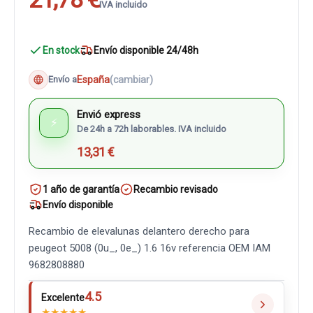
IVA incluido
En stock
Envío disponible 24/48h
España
(cambiar)
Envío a
Envió express
⚡
De 24h a 72h laborables. IVA incluido
13,31 €
1 año de garantía
Recambio revisado
Envío disponible
Recambio de elevalunas delantero derecho para
peugeot 5008 (0u_, 0e_) 1.6 16v referencia OEM IAM
9682808880
4.5
Excelente
★
★
★
★
★