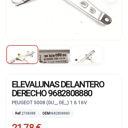
ELEVALUNAS DELANTERO
DERECHO 9682808880
PEUGEOT 5008 (0U_, 0E_) 1.6 16V
Ref.
2708388
OEM
9682808880
21,78 €